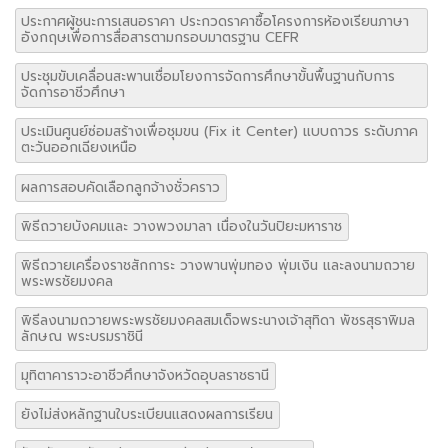
ประกาศผู้ชนะการเสนอราคา ประกวดราคาซื้อโครงการห้องเรียนภาษา
อังกฤษเพื่อการสื่อสารตามกรอบมาตรฐาน CEFR
ประชุมขับเคลื่อนสะพานเชื่อมโยงการจัดการศึกษาขั้นพื้นฐานกับการ
จัดการอาชีวศึกษา
ประเมินศูนย์ซ่อมสร้างเพื่อชุมขน (Fix it Center) แบบถาวร ระดับภาค
ตะวันออกเฉียงเหนือ
ผลการสอบคัดเลือกลูกจ้างชั่วคราว
พิธีถวายบังคมและ วางพวงมาลา เนื่องในวันปิยะมหาราช
พิธีถวายเครื่องราชสักการะ วางพานพุ่มทอง พุ่มเงิน และลงนามถวาย
พระพรชัยมงคล
พิธีลงนามถวายพระพรชัยมงคลสมเด็จพระนางเจ้าสุทิดา พัชรสุธาพิมล
ลักษณ พระบรมราชินี
มุทิตาคาราวะอาชีวศึกษาจังหวัดอุบลราชธานี
ยังไม่ส่งหลักฐานใบระเบียนแสดงผลการเรียน