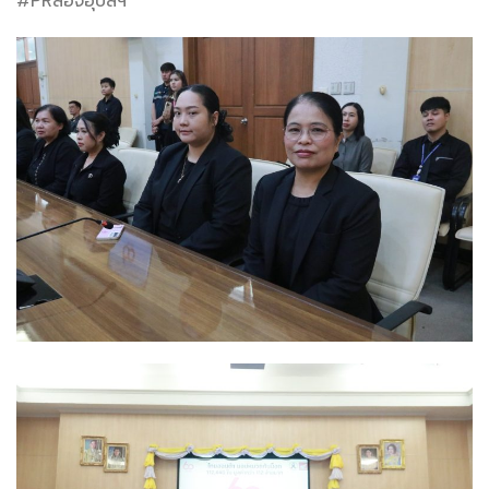
#PRสอจอุบลฯ