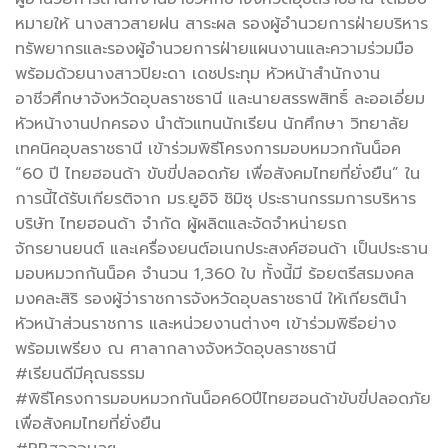
หมายให้ นางสาวสายฝน สาระผล
รองผู้อำนวยการฝ่ายบริหาร
ทรัพยากรและรองผู้อำนวยการฝ่ายแผนงานและความร่วมมือ
พร้อมด้วยนางสาวปิยะดา เดชประทุม หัวหน้าสำนักงาน
อาชีวศึกษาจังหวัดอุบลราชธานี และนายสรรพสิทธิ์ ละออเอี่ยม
หัวหน้างานปกครอง นำตัวแทนนักเรียน นักศึกษา วิทยาลัย
เทคนิคอุบลราชธานี เข้าร่วมพิธีโครงการมอบหมวกกันน็อค
“60 ปี ไทยฮอนด้า ขับขี่ปลอดภัย เพื่อสังคมไทยที่ยั่งยืน” ใน
การนี้ได้รับเกียรติจาก มร.ยูอิจิ ชิมิซุ ประธานกรรมการบริหาร
บริษัท ไทยฮอนด้า จำกัด ผู้ผลิตและจัดจำหน่ายรถ
จักรยานยนต์ และเครื่องยนต์อเนกประสงค์ฮอนด้า เป็นประธาน
มอบหมวกกันน็อค จำนวน 1,360 ใบ ทั้งนี้มี ร้อยตรีสรมงคล
มงคละสิริ รองผู้ว่าราชการจังหวัดอุบลราชธานี ให้เกียรตินำ
หัวหน้าส่วนราชการ และหน่วยงานต่างๆ เข้าร่วมพิธีอย่าง
พร้อมเพรียง ณ ศาลากลางจังหวัดอุบลราชธานี
#เรียนดีมีคุณธรรม
#พิธีโครงการมอบหมวกกันน็อค60ปีไทยฮอนด้าขับขี่ปลอดภัย
เพื่อสังคมไทยที่ยั่งยืน