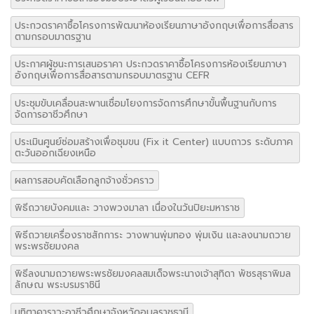
ประกวดราคาซื้อโครงการพัฒนาห้องเรียนภาษาอังกฤษเพื่อการสื่อสาร
ตามกรอบมาตรฐาน
ประกาศผู้ชนะการเสนอราคา ประกวดราคาซื้อโครงการห้องเรียนภาษา
อังกฤษเพื่อการสื่อสารตามกรอบมาตรฐาน CEFR
ประชุมขับเคลื่อนสะพานเชื่อมโยงการจัดการศึกษาขั้นพื้นฐานกับการ
จัดการอาชีวศึกษา
ประเมินศูนย์ซ่อมสร้างเพื่อชุมขน (Fix it Center) แบบถาวร ระดับภาค
ตะวันออกเฉียงเหนือ
ผลการสอบคัดเลือกลูกจ้างชั่วคราว
พิธีถวายบังคมและ วางพวงมาลา เนื่องในวันปิยะมหาราช
พิธีถวายเครื่องราชสักการะ วางพานพุ่มทอง พุ่มเงิน และลงนามถวาย
พระพรชัยมงคล
พิธีลงนามถวายพระพรชัยมงคลสมเด็จพระนางเจ้าสุทิดา พัชรสุธาพิมล
ลักษณ พระบรมราชินี
มุทิตาคาราวะอาชีวศึกษาจังหวัดอุบลราชธานี