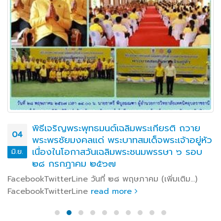
พิธีเจริญพระพุทธมนต์เฉลิมพระเกียรติ ถวาย
04
พระพรชัยมงคลแด่ พระบาทสมเด็จพระเจ้าอยู่หัว
เนื่องในโอกาสวันเฉลิมพระชนมพรรษา ๖ รอบ
มิ.ย.
๒๘ กรกฎาคม ๒๕๖๗
FacebookTwitterLine วันที่ ๒๘ พฤษภาคม (เพิ่มเติม…)
FacebookTwitterLine
read more