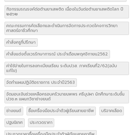
กิจกรรมรณรงค์ต่อต้านยาเสพติด เนื่องในวันต่อต้านยาเสพติดโลก ปี
๒๕๖๒
คณะกรรมการคัดเลือกและดำเนินการจัดการประกวดโคงการวิทยา
ศาสตร์อาชีวศึกษา
คำสั่งครูที่ปรึกษา
คำสั่งแต่งตั้งเวรรักษาการณ์ ประจำเดือนพฤศจิกายน2562
ค่าใช้จ่ายในการลงทะเบียนเรียน ระดับปวส. ภาคเรียนที่2/62(ฉบับ
แก้ไข)
จัดทำแผนปฏิบัติอราชการ ประจำปี2563
จัดมอบเงินช่วยเหลือครอบครัวนายนพพร ศรีบุปผา นักศึกษาระดับชั้น
ปวช.๓ แผนกวิชาช่างยนต์
ช่างยนต์
ซื้อเครื่องมือประจำตัวผู้เรียนสายอาชีพ
บริจาคเลือด
ปฐมนิเทศ
ประกวดราคา
ประกวดราคาซื้อเครื่องมือประจำตัวผู้เรียนสายอาชีพ