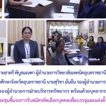
วท.อุบลฯ ต้อนรับคณะ
ประกาศวิทยาลัยเทคน
กรรมการติดตามการ
อุบลราชธานี การรับบุคคลเข้าศ
ติดตามการดำเนินงานของ
ปีการศึกษา 2563 ประเภทโคว
กษาในการขับเคลื่อนการจัดการ
ึกษา ปีงบประมาณ พ.ศ. 2569
วท.อุบลฯ จัดประชุมเพ
ความเข้าใจ เกี่ยวกับค
Maintenance Trai
Organisation Exposition 
วท.อุบลฯ ลงนามบัน
เข้าใจร่วมมือ (MOU)
บริษัท ทีเจซี คอร์ปอเร
จำกัด เพื่อการเรียนการสอน
อาชีวศึกษา