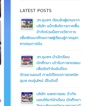
LATEST POSTS
ิ
วท.อุบลฯ ต้อนรับผู้แทนจาก
ึกษาต่อ
บริษัท แบ็กส์บริการภาคพื้น
ตา
จำกัดร่วมมือทางวิชาการ
เพื่อพัฒนาศักยภาพผู้เรียนสู่ภาคอุสา
สถานศึกษา
หกรรมการบิน
อาชีวศึก
ื่อสร้าง
ู่มือ
ning
วท.อุบลฯ นำนักเรียน
(MTOE)
นักศึกษา เข้ารับการทดสอบ
เพื่อจัดทำใบขับขี่รถ
จักรยานยนต์ ภายใต้โครงการเทคนิค
ทึกความ
อุบล คนรุ่นใหม่ มีใบขับขี่
 ร่วมกับ
ชั่น
บริษัท แลคตาซอย จำกัด
มอบให้แก่นักเรียน นักศึกษา
วิทยาลัยเทคนิคอุบลราชธานี