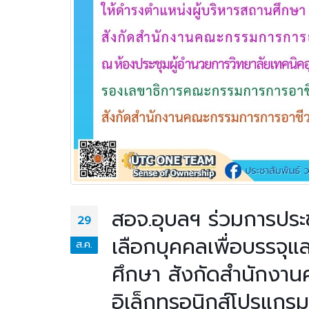
สอจ.อุบลฯ ร่วมการประช
29
เลือกบุคคลเพื่อบรรจุแ
ส.ค.
ศึกษา สังกัดสำนักงาน
อิเล็กทรอนิกส์โปรแก