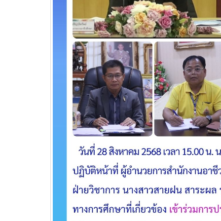
วท.อุบลฯ ต้อนรับผู้แทนจาก
บริษัท แบ็กส์บริการภาคพื้น
จำกัดร่วมมือทางวิชาการ
เพื่อพัฒนาศักยภาพผู้เรียนสู่ภาคอุสา
สถานศึ
หกรรมการบิน
อาชีวศ
วท.อุบลฯ นำนักเรียน
นักศึกษา เข้ารับการทดสอบ
เพื่อจัดทำใบขับขี่รถ
จักรยานยนต์ ภายใต้โครงการเทคนิค
อุบล คนรุ่นใหม่ มีใบขับขี่
บริษัท แลคตาซอย จำกัด
มอบให้แก่นักเรียน นักศึกษา
วิทยาลัยเทคนิคอุบลราชธานี