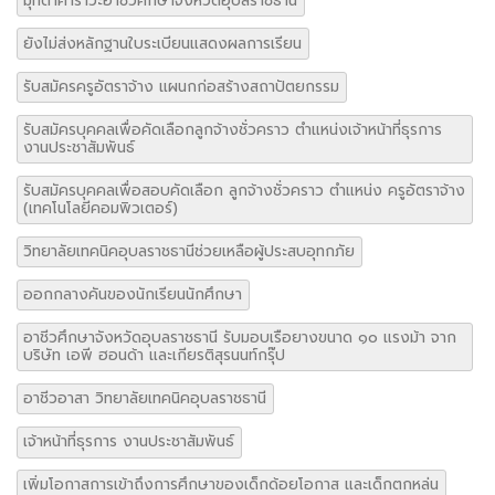
มุทิตาคาราวะอาชีวศึกษาจังหวัดอุบลราชธานี
ยังไม่ส่งหลักฐานใบระเบียนแสดงผลการเรียน
รับสมัครครูอัตราจ้าง แผนกก่อสร้างสถาปัตยกรรม
รับสมัครบุคคลเพื่อคัดเลือกลูกจ้างชั่วคราว ตำแหน่งเจ้าหน้าที่ธุรการ
งานประชาสัมพันธ์
รับสมัครบุคคลเพื่อสอบคัดเลือก ลูกจ้างชั่วคราว ตำแหน่ง ครูอัตราจ้าง
(เทคโนโลยีคอมพิวเตอร์)
วิทยาลัยเทคนิคอุบลราชธานีช่วยเหลือผู้ประสบอุทกภัย
ออกกลางคันของนักเรียนนักศึกษา
อาชีวศึกษาจังหวัดอุบลราชธานี รับมอบเรือยางขนาด ๑๐ แรงม้า จาก
บริษัท เอพี ฮอนด้า และเกียรติสุรนนท์กรุ๊ป
อาชีวอาสา วิทยาลัยเทคนิคอุบลราชธานี
เจ้าหน้าที่ธุรการ งานประชาสัมพันธ์
เพิ่มโอกาสการเข้าถึงการศึกษาของเด็กด้อยโอกาส และเด็กตกหล่น