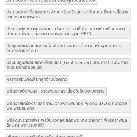
ประกวดราคาซื้อเครื่องมือประจำตัวผู้เรียนสายอาชีพ
ประกวดราคาซื้อโครงการพัฒนาห้องเรียนภาษาอังกฤษเพื่อการสื่อสาร
ตามกรอบมาตรฐาน
ประกาศผู้ชนะการเสนอราคา ประกวดราคาซื้อโครงการห้องเรียนภาษา
อังกฤษเพื่อการสื่อสารตามกรอบมาตรฐาน CEFR
ประชุมขับเคลื่อนสะพานเชื่อมโยงการจัดการศึกษาขั้นพื้นฐานกับการ
จัดการอาชีวศึกษา
ประเมินศูนย์ซ่อมสร้างเพื่อชุมขน (Fix it Center) แบบถาวร ระดับภาค
ตะวันออกเฉียงเหนือ
ผลการสอบคัดเลือกลูกจ้างชั่วคราว
พิธีถวายบังคมและ วางพวงมาลา เนื่องในวันปิยะมหาราช
พิธีถวายเครื่องราชสักการะ วางพานพุ่มทอง พุ่มเงิน และลงนามถวาย
พระพรชัยมงคล
พิธีลงนามถวายพระพรชัยมงคลสมเด็จพระนางเจ้าสุทิดา พัชรสุธาพิมล
ลักษณ พระบรมราชินี