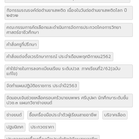
กิจกรรมรณรงค์ต่อต้านยาเสพติด เนื่องในวันต่อต้านยาเสพติดโลก ปี
๒๕๖๒
คณะกรรมการคัดเลือกและดำเนินการจัดการประกวดโคงการวิทยา
ศาสตร์อาชีวศึกษา
คำสั่งครูที่ปรึกษา
คำสั่งแต่งตั้งเวรรักษาการณ์ ประจำเดือนพฤศจิกายน2562
ค่าใช้จ่ายในการลงทะเบียนเรียน ระดับปวส. ภาคเรียนที่2/62(ฉบับ
แก้ไข)
จัดทำแผนปฏิบัติอราชการ ประจำปี2563
จัดมอบเงินช่วยเหลือครอบครัวนายนพพร ศรีบุปผา นักศึกษาระดับชั้น
ปวช.๓ แผนกวิชาช่างยนต์
ช่างยนต์
ซื้อเครื่องมือประจำตัวผู้เรียนสายอาชีพ
บริจาคเลือด
ปฐมนิเทศ
ประกวดราคา