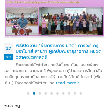
พิธีเปิดงาน “อำลาราชการ มุทิตา คารวะ” ครู
27
ปราโมทย์ สายภา ผู้เกษียณอายุราชการ หมวด
วิชาคณิตศาสตร์
ก.ย.
FacebookTwitterLineวันที่ ๒๖ กันยายน ๒๕๖๗
เวลา ๐๘.๐๐ น. นายธาตรี พิบูลมณฑา ผู้อำนวยการวิทยาลัย
เทคนิคอุบลราชธานีมอบหมายให้ นายอิทธิวัฒน์ ไทยแท้ (เพิ่ม
เติม…) FacebookTwitterLine
read more
หมวดหมู่