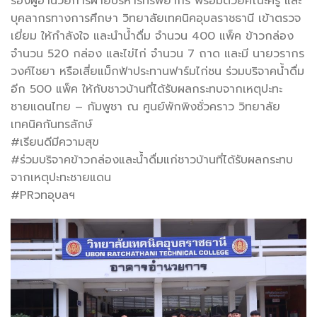
รองผู้อำนวยการฝ่ายบริหารทรัพยากร พร้อมด้วยคณะครู และ
บุคลากรทางการศึกษา วิทยาลัยเทคนิคอุบลราชธานี เข้าตรวจ
เยี่ยม ให้กำลังใจ และนำน้ำดื่ม จำนวน 400 แพ็ค ข้าวกล่อง
จำนวน 520 กล่อง และไข่ไก่ จำนวน 7 ถาด และมี นายวรากร
วงศ์ไชยา หรือเสี่ยแม็กฟ้าประทานฟาร์มไก่ชน ร่วมบริจาคน้ำดื่ม
อีก 500 แพ็ค ให้กับชาวบ้านที่ได้รับผลกระทบจากเหตุปะทะ
ชายแดนไทย – กัมพูชา ณ ศูนย์พักพิงชั่วคราว วิทยาลัย
เทคนิคกันทรลักษ์
#เรียนดีมีความสุข
#ร่วมบริจาคข้าวกล่องและน้ำดื่มแก่ชาวบ้านที่ได้รับผลกระทบ
จากเหตุปะทะชายแดน
#PRวทอุบลฯ