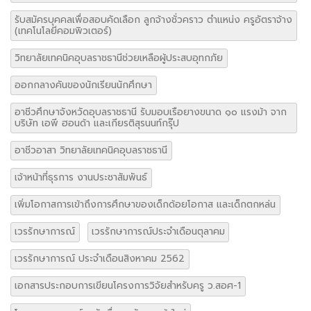
รับสมัครบุคคลเพื่อสอบคัดเลือก ลูกจ้างชั่วคราว ตำแหน่ง ครูอัตราจ้าง
(เทคโนโลยีคอมพิวเตอร์)
วิทยาลัยเทคนิคอุบลราชธานีช่วยเหลือผู้ประสบอุทกภัย
ออกกลางคันของนักเรียนนักศึกษา
อาชีวศึกษาจังหวัดอุบลราชธานี รับมอบเรือยางขนาด ๑๐ แรงม้า จาก
บริษัท เอพี ฮอนด้า และเกียรติสุรนนท์กรุ๊ป
อาชีวอาสา วิทยาลัยเทคนิคอุบลราชธานี
เจ้าหน้าที่ธุรการ งานประชาสัมพันธ์
เพิ่มโอกาสการเข้าถึงการศึกษาของเด็กด้อยโอกาส และเด็กตกหล่น
เวรรักษาการณ์
เวรรักษาการณ์ประจำเดือนตุลาคม
เวรรักษาการณ์ ประจำเดือนสิงหาคม 2562
เอกสารประกอบการเขียนโครงการวิจัยสำหรับครู ว.สอศ-1