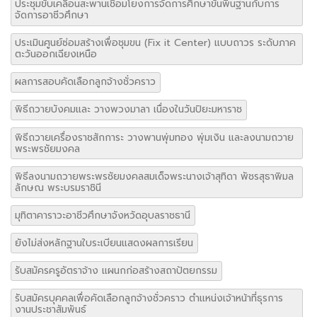
ประชุมขับเคลื่อนสะพานเชื่อมโยงการจัดการศึกษาขั้นพื้นฐานกับการ
จัดการอาชีวศึกษา
ประเมินศูนย์ซ่อมสร้างเพื่อชุมขน (Fix it Center) แบบถาวร ระดับภาค
ตะวันออกเฉียงเหนือ
ผลการสอบคัดเลือกลูกจ้างชั่วคราว
พิธีถวายบังคมและ วางพวงมาลา เนื่องในวันปิยะมหาราช
พิธีถวายเครื่องราชสักการะ วางพานพุ่มทอง พุ่มเงิน และลงนามถวาย
พระพรชัยมงคล
พิธีลงนามถวายพระพรชัยมงคลสมเด็จพระนางเจ้าสุทิดา พัชรสุธาพิมล
ลักษณ พระบรมราชินี
มุทิตาคาราวะอาชีวศึกษาจังหวัดอุบลราชธานี
ยังไม่ส่งหลักฐานใบระเบียนแสดงผลการเรียน
รับสมัครครูอัตราจ้าง แผนกก่อสร้างสถาปัตยกรรม
รับสมัครบุคคลเพื่อคัดเลือกลูกจ้างชั่วคราว ตำแหน่งเจ้าหน้าที่ธุรการ
งานประชาสัมพันธ์