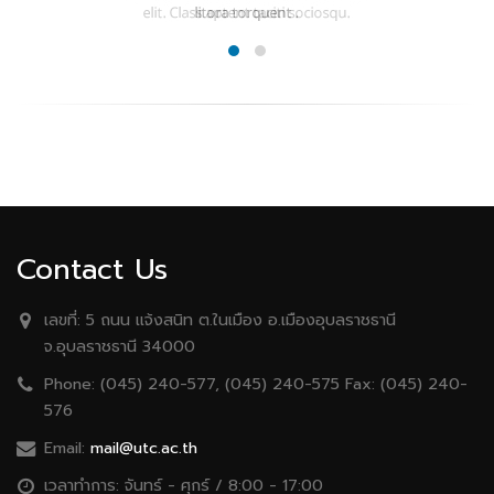
Contact Us
เลขที่:
5 ถนน เเจ้งสนิท ต.ในเมือง อ.เมืองอุบลราชธานี
จ.อุบลราชธานี 34000
Phone:
(045) 240-577, (045) 240-575 Fax: (045) 240-
576
Email:
mail@utc.ac.th
เวลาทำการ:
จันทร์ - ศุกร์ / 8:00 - 17:00