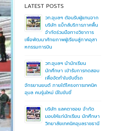
LATEST POSTS
ิ
วท.อุบลฯ ต้อนรับผู้แทนจาก
ึกษาต่อ
บริษัท แบ็กส์บริการภาคพื้น
ตา
จำกัดร่วมมือทางวิชาการ
เพื่อพัฒนาศักยภาพผู้เรียนสู่ภาคอุสา
สถานศึกษา
หกรรมการบิน
อาชีวศึก
ื่อสร้าง
ู่มือ
ning
วท.อุบลฯ นำนักเรียน
(MTOE)
นักศึกษา เข้ารับการทดสอบ
เพื่อจัดทำใบขับขี่รถ
จักรยานยนต์ ภายใต้โครงการเทคนิค
ทึกความ
อุบล คนรุ่นใหม่ มีใบขับขี่
 ร่วมกับ
ชั่น
บริษัท แลคตาซอย จำกัด
มอบให้แก่นักเรียน นักศึกษา
วิทยาลัยเทคนิคอุบลราชธานี