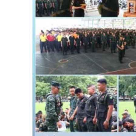
วท.อุบลฯ ต้อนรับผู้แทนจาก
บริษัท แบ็กส์บริการภาคพื้น
จำกัดร่วมมือทางวิชาการ
เพื่อพัฒนาศักยภาพผู้เรียนสู่ภาคอุสา
สถานศึ
หกรรมการบิน
อาชีวศ
วท.อุบลฯ นำนักเรียน
นักศึกษา เข้ารับการทดสอบ
เพื่อจัดทำใบขับขี่รถ
จักรยานยนต์ ภายใต้โครงการเทคนิค
อุบล คนรุ่นใหม่ มีใบขับขี่
บริษัท แลคตาซอย จำกัด
มอบให้แก่นักเรียน นักศึกษา
วิทยาลัยเทคนิคอุบลราชธานี