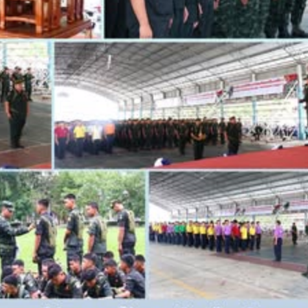
วท.อุบลฯ ต้อนรับคณะ
ประกาศวิทยาลัยเทคน
กรรมการติดตามการ
อุบลราชธานี การรับบุคคลเข้าศ
ติดตามการดำเนินงานของ
ปีการศึกษา 2563 ประเภทโคว
กษาในการขับเคลื่อนการจัดการ
ึกษา ปีงบประมาณ พ.ศ. 2569
วท.อุบลฯ จัดประชุมเพ
ความเข้าใจ เกี่ยวกับค
Maintenance Trai
Organisation Exposition 
วท.อุบลฯ ลงนามบัน
เข้าใจร่วมมือ (MOU)
บริษัท ทีเจซี คอร์ปอเร
จำกัด เพื่อการเรียนการสอน
อาชีวศึกษา