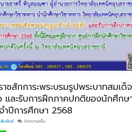
ยราชสักการะพระบรมรูปพระบาทสมเด็จ
หัว และรับการฝึกภาคปกติของนักศึกษา
ระจำปีการศึกษา 2568
สัมพันธ์
ปิดความเห็น
บน วท.อุบลฯ ร่วมพิธีถวายราชสักการะพระบรมร
สมเด็จพระมงกุฎเกล้าเจ้าอยู่หัว และรับการฝึกภา