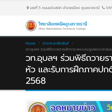
เลขที่ 5 ถนนเเจ้งสนิท อำเภอเมือง อุบลราชธานี
04
Home
ข่าวประชาสัมพันธ์
วท.อุบลฯ ร่วมพิธีถวายราชสักการะพระบรมรูปพระบาทสมเด็จ
วท.อุบลฯ ร่วมพิธีถวายร
หัว และรับการฝึกภาคปกติ
2568