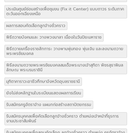
ประเมินศูนย์ซ่อมสร้างเพื่อชุมขน (Fix it Center) แบบถาวร ระดับภาค
ตะวันออกเฉียงเหนือ
ผลการสอบคัดเลือกลูกจ้างชั่วคราว
พิธีถวายบังคมและ วางพวงมาลา เนื่องในวันปิยะมหาราช
พิธีถวายเครื่องราชสักการะ วางพานพุ่มทอง พุ่มเงิน และลงนามถวาย
พระพรชัยมงคล
พิธีลงนามถวายพระพรชัยมงคลสมเด็จพระนางเจ้าสุทิดา พัชรสุธาพิมล
ลักษณ พระบรมราชินี
มุทิตาคาราวะอาชีวศึกษาจังหวัดอุบลราชธานี
ยังไม่ส่งหลักฐานใบระเบียนแสดงผลการเรียน
รับสมัครครูอัตราจ้าง แผนกก่อสร้างสถาปัตยกรรม
รับสมัครบุคคลเพื่อคัดเลือกลูกจ้างชั่วคราว ตำแหน่งเจ้าหน้าที่ธุรการ
งานประชาสัมพันธ์
รับสมัครบุคคลเพื่อสอบคัดเลือก ลูกจ้างชั่วคราว ตำแหน่ง ครูอัตราจ้าง