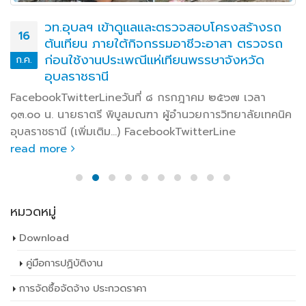
วท.อุบลฯ เข้าดูแลและตรวจสอบโครงสร้างรถ
16
ต้นเทียน ภายใต้กิจกรรมอาชีวะอาสา ตรวจรถ
ก่อนใช้งานประเพณีแห่เทียนพรรษาจังหวัด
ก.ค.
อุบลราชธานี
FacebookTwitterLineวันที่ ๘ กรกฎาคม ๒๕๖๗ เวลา
๑๓.๐๐ น. นายธาตรี พิบูลมณฑา ผู้อำนวยการวิทยาลัยเทคนิค
อุบลราชธานี (เพิ่มเติม…) FacebookTwitterLine
read more
หมวดหมู่
Download
คู่มือการปฏิบัติงาน
การจัดซื้อจัดจ้าง ประกวดราคา