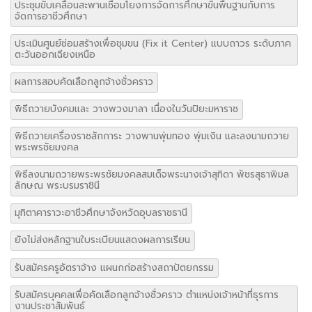
ประชุมขับเคลื่อนสะพานเชื่อมโยงการจัดการศึกษาขั้นพื้นฐานกับการ
จัดการอาชีวศึกษา
ประเมินศูนย์ซ่อมสร้างเพื่อชุมขน (Fix it Center) แบบถาวร ระดับภาค
ตะวันออกเฉียงเหนือ
ผลการสอบคัดเลือกลูกจ้างชั่วคราว
พิธีถวายบังคมและ วางพวงมาลา เนื่องในวันปิยะมหาราช
พิธีถวายเครื่องราชสักการะ วางพานพุ่มทอง พุ่มเงิน และลงนามถวาย
พระพรชัยมงคล
พิธีลงนามถวายพระพรชัยมงคลสมเด็จพระนางเจ้าสุทิดา พัชรสุธาพิมล
ลักษณ พระบรมราชินี
มุทิตาคาราวะอาชีวศึกษาจังหวัดอุบลราชธานี
ยังไม่ส่งหลักฐานใบระเบียนแสดงผลการเรียน
รับสมัครครูอัตราจ้าง แผนกก่อสร้างสถาปัตยกรรม
รับสมัครบุคคลเพื่อคัดเลือกลูกจ้างชั่วคราว ตำแหน่งเจ้าหน้าที่ธุรการ
งานประชาสัมพันธ์