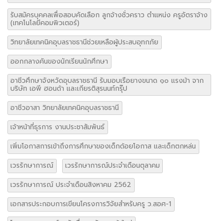
รับสมัครบุคคลเพื่อสอบคัดเลือก ลูกจ้างชั่วคราว ตำแหน่ง ครูอัตราจ้าง
(เทคโนโลยีคอมพิวเตอร์)
วิทยาลัยเทคนิคอุบลราชธานีช่วยเหลือผู้ประสบอุทกภัย
ออกกลางคันของนักเรียนนักศึกษา
อาชีวศึกษาจังหวัดอุบลราชธานี รับมอบเรือยางขนาด ๑๐ แรงม้า จาก
บริษัท เอพี ฮอนด้า และเกียรติสุรนนท์กรุ๊ป
อาชีวอาสา วิทยาลัยเทคนิคอุบลราชธานี
เจ้าหน้าที่ธุรการ งานประชาสัมพันธ์
เพิ่มโอกาสการเข้าถึงการศึกษาของเด็กด้อยโอกาส และเด็กตกหล่น
เวรรักษาการณ์
เวรรักษาการณ์ประจำเดือนตุลาคม
เวรรักษาการณ์ ประจำเดือนสิงหาคม 2562
เอกสารประกอบการเขียนโครงการวิจัยสำหรับครู ว.สอศ-1