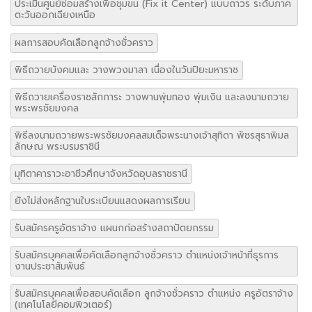
ประเมินศูนย์ซ่อมสร้างเพื่อชุมขน (Fix it Center) แบบถาวร ระดับภาค
ตะวันออกเฉียงเหนือ
ผลการสอบคัดเลือกลูกจ้างชั่วคราว
พิธีถวายบังคมและ วางพวงมาลา เนื่องในวันปิยะมหาราช
พิธีถวายเครื่องราชสักการะ วางพานพุ่มทอง พุ่มเงิน และลงนามถวาย
พระพรชัยมงคล
พิธีลงนามถวายพระพรชัยมงคลสมเด็จพระนางเจ้าสุทิดา พัชรสุธาพิมล
ลักษณ พระบรมราชินี
มุทิตาคาราวะอาชีวศึกษาจังหวัดอุบลราชธานี
ยังไม่ส่งหลักฐานใบระเบียนแสดงผลการเรียน
รับสมัครครูอัตราจ้าง แผนกก่อสร้างสถาปัตยกรรม
รับสมัครบุคคลเพื่อคัดเลือกลูกจ้างชั่วคราว ตำแหน่งเจ้าหน้าที่ธุรการ
งานประชาสัมพันธ์
รับสมัครบุคคลเพื่อสอบคัดเลือก ลูกจ้างชั่วคราว ตำแหน่ง ครูอัตราจ้าง
(เทคโนโลยีคอมพิวเตอร์)