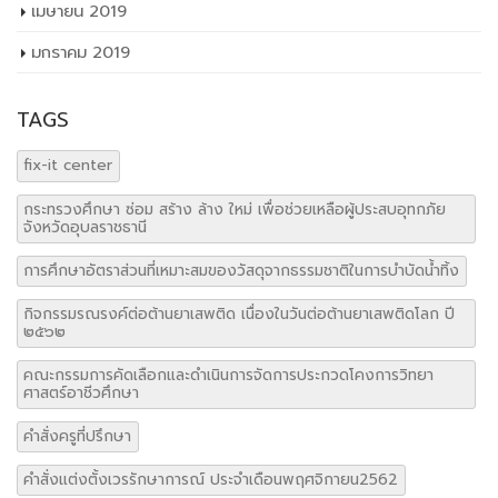
เมษายน 2019
มกราคม 2019
TAGS
fix-it center
กระทรวงศึกษา ซ่อม สร้าง ล้าง ใหม่ เพื่อช่วยเหลือผู้ประสบอุทกภัย
จังหวัดอุบลราชธานี
การศึกษาอัตราส่วนที่เหมาะสมของวัสดุจากธรรมชาติในการบำบัดน้ำทิ้ง
กิจกรรมรณรงค์ต่อต้านยาเสพติด เนื่องในวันต่อต้านยาเสพติดโลก ปี
๒๕๖๒
คณะกรรมการคัดเลือกและดำเนินการจัดการประกวดโคงการวิทยา
ศาสตร์อาชีวศึกษา
คำสั่งครูที่ปรึกษา
คำสั่งแต่งตั้งเวรรักษาการณ์ ประจำเดือนพฤศจิกายน2562