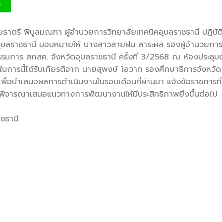
e
ธาตรี พิบูลมณฑา ผู้อำนวยการวิทยาลัยเทคนิคอุบลราชธานี ปฏิบัติห
ดอุบลราชธานี มอบหมายให้ นางสาวสายฝน สาระผล
รองผู้อำนวยการ
มการ สกสค. จังหวัดอุบลราชธานี ครั้งที่ 3/2568 ณ ห้องประชุมดง
นการนี้ได้รับเกียรติจาก นายสุพงษ์ โอวาท รองศึกษาธิการจังหวัด
ี้เพื่อนำเสนอผลการดำเนินงานในรอบเดือนที่ผ่านมา แจ้งข้อราชการที่
่อพิจารณาเสนอแนวทางการพัฒนางานให้มีประสิทธิภาพยิ่งขึ้นต่อไป
ชธานี