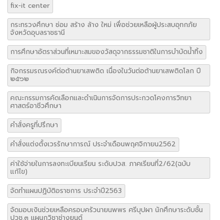
fix-it center
กระทรวงศึกษา ซ่อม สร้าง ล้าง ใหม่ เพื่อช่วยเหลือผู้ประสบอุทกภัย
จังหวัดอุบลราชธานี
การศึกษาอัตราส่วนที่เหมาะสมของวัสดุจากธรรมชาติในการบำบัดน้ำทิ้ง
กิจกรรมรณรงค์ต่อต้านยาเสพติด เนื่องในวันต่อต้านยาเสพติดโลก ปี
๒๕๖๒
คณะกรรมการคัดเลือกและดำเนินการจัดการประกวดโคงการวิทยา
ศาสตร์อาชีวศึกษา
คำสั่งครูที่ปรึกษา
คำสั่งแต่งตั้งเวรรักษาการณ์ ประจำเดือนพฤศจิกายน2562
ค่าใช้จ่ายในการลงทะเบียนเรียน ระดับปวส. ภาคเรียนที่2/62(ฉบับ
แก้ไข)
จัดทำแผนปฏิบัติอราชการ ประจำปี2563
จัดมอบเงินช่วยเหลือครอบครัวนายนพพร ศรีบุปผา นักศึกษาระดับชั้น
ปวช.๓ แผนกวิชาช่างยนต์