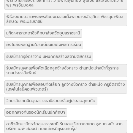
พิธีถวายเครื่องราชสักการะ วางพานพุ่มทอง พุ่มเงิน และลงนามถวาย
พระพรชัยมงคล
พิธีลงนามถวายพระพรชัยมงคลสมเด็จพระนางเจ้าสุทิดา พัชรสุธาพิมล
ลักษณ พระบรมราชินี
มุทิตาคาราวะอาชีวศึกษาจังหวัดอุบลราชธานี
ยังไม่ส่งหลักฐานใบระเบียนแสดงผลการเรียน
รับสมัครครูอัตราจ้าง แผนกก่อสร้างสถาปัตยกรรม
รับสมัครบุคคลเพื่อคัดเลือกลูกจ้างชั่วคราว ตำแหน่งเจ้าหน้าที่ธุรการ
งานประชาสัมพันธ์
รับสมัครบุคคลเพื่อสอบคัดเลือก ลูกจ้างชั่วคราว ตำแหน่ง ครูอัตราจ้าง
(เทคโนโลยีคอมพิวเตอร์)
วิทยาลัยเทคนิคอุบลราชธานีช่วยเหลือผู้ประสบอุทกภัย
ออกกลางคันของนักเรียนนักศึกษา
อาชีวศึกษาจังหวัดอุบลราชธานี รับมอบเรือยางขนาด ๑๐ แรงม้า จาก
บริษัท เอพี ฮอนด้า และเกียรติสุรนนท์กรุ๊ป