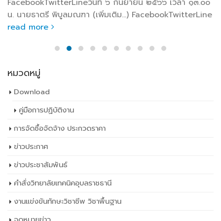
FacebookTwitterLineวันที่ ๖ กันยายน ๒๕๖๖ เวลา ๑๓.๐๐
น. นายธาตรี พิบูลมณฑา (เพิ่มเติม…) FacebookTwitterLine
read more
หมวดหมู่
Download
คู่มือการปฏิบัติงาน
การจัดซื้อจัดจ้าง ประกวดราคา
ข่าวประกาศ
ข่าวประชาสัมพันธ์
คำสั่งวิทยาลัยเทคนิคอุบลราชธานี
งานแข่งขันทักษะวิชาชีพ วิชาพื้นฐาน
จดหมายข่าว