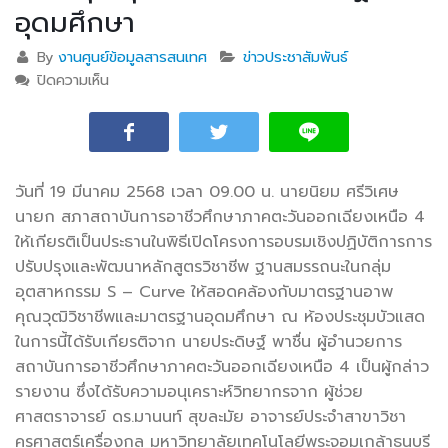
อุดมศึกษา
By
งานศูนย์ข้อมูลสารสนเทศ
ข่าวประชาสัมพันธ์
ปิดความเห็น
บน วท.อุบลฯ โครงการอบรมเชิงปฏิบัติการการปรับปรุง
และพัฒนาหลักสูตรวิชาชีพ ฐานสมรรถนะในกลุ่ม
อุตสาหกรรม S – Curve ให้สอดคล้องกับมาตรฐานอาพ
คุณวุฒิวิชาชีพและมาตรฐานอุดมศึกษา
วันที่ 19 มีนาคม 2568 เวลา 09.00 น. นายนิยม ศรีวิเศษ
นายก
สภาสถาบันการอาชีวศึกษาภาคตะวันออกเฉียงเหนือ 4
ให้เกียรติเป็นประธานในพิธีเปิดโครงการอบรมเชิงปฏิบัติการการ
ปรับปรุงและพัฒนาหลักสูตรวิชาชีพ ฐานสมรรถนะในกลุ่ม
อุตสาหกรรม S – Curve ให้สอดคล้องกับมาตรฐานอาพ
คุณวุฒิวิชาชีพและมาตรฐานอุดมศึกษา ณ ห้องประชุมบัวแสด
ในการนี้ได้รับเกียรติจาก นายประดิษฐ์ พาชื่น ผู้อำนวยการ
สถาบันการอาชีวศึกษาภาคตะวันออกเฉียงเหนือ 4 เป็นผู้กล่าว
รายงาน ซึ่งได้รับความอนุเคราะห์วิทยากรจาก ผู้ช่วย
ศาสตราจารย์ ดร.มานนท์ สุขละมัย อาจารย์ประจำสาขาวิชา
ครุศาสตร์เครื่องกล มหาวิทยาลัยเทคโนโลยีพระจอมเกล้าธนบุรี