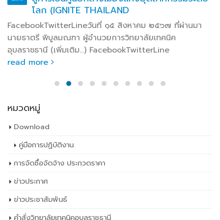
โลก (IGNITE THAILAND
FacebookTwitterLineวันที่ ๑๕ สิงหาคม ๒๕๖๗ ที่ผ่านมา
นายธาตรี พิบูลมณฑา ผู้อำนวยการวิทยาลัยเทคนิค
อุบลราชธานี (เพิ่มเติม…) FacebookTwitterLine
read more
หมวดหมู่
Download
คู่มือการปฏิบัติงาน
การจัดซื้อจัดจ้าง ประกวดราคา
ข่าวประกาศ
ข่าวประชาสัมพันธ์
คำสั่งวิทยาลัยเทคนิคอุบลราชธานี