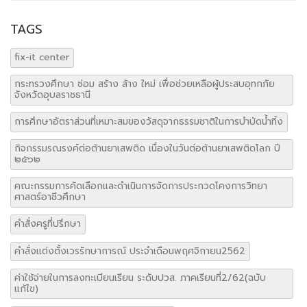
TAGS
fix-it center
กระทรวงศึกษา ซ่อม สร้าง ล้าง ใหม่ เพื่อช่วยเหลือผู้ประสบอุทกภัย
จังหวัดอุบลราชธานี
การศึกษาอัตราส่วนที่เหมาะสมของวัสดุจากธรรมชาติในการบำบัดน้ำทิ้ง
กิจกรรมรณรงค์ต่อต้านยาเสพติด เนื่องในวันต่อต้านยาเสพติดโลก ปี
๒๕๖๒
คณะกรรมการคัดเลือกและดำเนินการจัดการประกวดโคงการวิทยา
ศาสตร์อาชีวศึกษา
คำสั่งครูที่ปรึกษา
คำสั่งแต่งตั้งเวรรักษาการณ์ ประจำเดือนพฤศจิกายน2562
ค่าใช้จ่ายในการลงทะเบียนเรียน ระดับปวส. ภาคเรียนที่2/62(ฉบับ
แก้ไข)