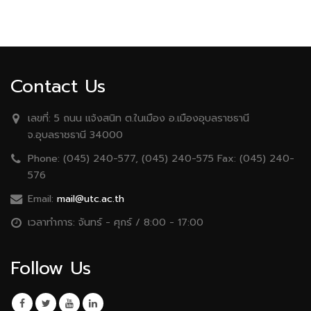
Contact Us
เลขที่:
5 ถนน เเจ้งสนิท ต.ในเมือง อ.เมืองอุบลราชธานี
จ.อุบลราชธานี 34000
Phone:
(045) 240-577, (045) 240-575 Fax: (045) 240-
576
Email:
mail@utc.ac.th
เวลาทำการ:
จันทร์ - ศุกร์ / 8:00 - 17:00
Follow Us