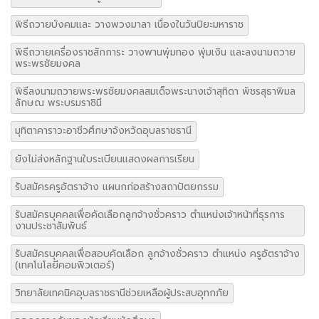
พิธีถวายบังคมและ วางพวงมาลา เนื่องในวันปิยะมหาราช
พิธีถวายเครื่องราชสักการะ วางพานพุ่มทอง พุ่มเงิน และลงนามถวาย
พระพรชัยมงคล
พิธีลงนามถวายพระพรชัยมงคลสมเด็จพระนางเจ้าสุทิดา พัชรสุธาพิมล
ลักษณ พระบรมราชินี
มุทิตาคาราวะอาชีวศึกษาจังหวัดอุบลราชธานี
ยังไม่ส่งหลักฐานใบระเบียนแสดงผลการเรียน
รับสมัครครูอัตราจ้าง แผนกก่อสร้างสถาปัตยกรรม
รับสมัครบุคคลเพื่อคัดเลือกลูกจ้างชั่วคราว ตำแหน่งเจ้าหน้าที่ธุรการ
งานประชาสัมพันธ์
รับสมัครบุคคลเพื่อสอบคัดเลือก ลูกจ้างชั่วคราว ตำแหน่ง ครูอัตราจ้าง
(เทคโนโลยีคอมพิวเตอร์)
วิทยาลัยเทคนิคอุบลราชธานีช่วยเหลือผู้ประสบอุทกภัย