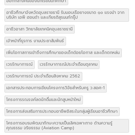
ออกกลางคันของนักเรียนนักศึกษา
อาชีวศึกษาจังหวัดอุบลราชธานี รับมอบเรือยางขนาด ๑๐ แรงม้า จาก
บริษัท เอพี ฮอนด้า และเกียรติสุรนนท์กรุ๊ป
อาชีวอาสา วิทยาลัยเทคนิคอุบลราชธานี
เจ้าหน้าที่ธุรการ งานประชาสัมพันธ์
เพิ่มโอกาสการเข้าถึงการศึกษาของเด็กด้อยโอกาส และเด็กตกหล่น
เวรรักษาการณ์
เวรรักษาการณ์ประจำเดือนตุลาคม
เวรรักษาการณ์ ประจำเดือนสิงหาคม 2562
เอกสารประกอบการเขียนโครงการวิจัยสำหรับครู ว.สอศ-1
โครงการรณรงค์ลดนักดื่มและนักสูบหน้าใหม่
โครงการส่งเสริมการประกอบอาชีพอิสระในกลุ่มผู้เรียนอาชีวศึกษา
โครงการอบรมพัฒนาทักษะความเป็นเลิศเฉพาะทาง ด้านความรู้
คุณธรรม จริยธรรม (Aviation Camp)