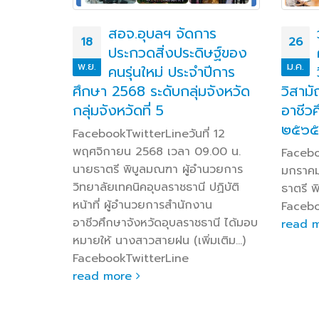
าร
วท.อุบลฯ รับการประเมิน
26
14
ษฐ์ของ
คุณภาพงานลูกเสือ
ม.ค.
ก.ค.
ปีการ
วิสามัญและผู้กำกับลูกเสือ
จังหวัด
วิสามัญดีเด่น ในสถานศึกษา
เทคนิ
อาชีวศึกษา ประจำปีงบประมาณ
Facebo
๒๕๖๕
กรกฎาค
่ 12
ธาตรี 
.00 น.
FacebookTwitterLineวันที่ ๒๔
วิทยาล
ำนวยการ
มกราคม ๒๕๖๖ เวลา ๑๓.๐๐ น. นาย
ให้ นาย
ปฏิบัติ
ธาตรี พิบูลมณฑา (เพิ่มเติม…)
วิชาช่า
น
FacebookTwitterLine
วุฒิ ทน
านี ได้มอบ
read more
นำนักศึ
มเติม…)