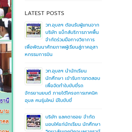
LATEST POSTS
แทนจาก
วท.อุบลฯ ต้อนรับคณะ
าคพื้น
กรรมการติดตามการ
อุบลราชธา
าการ
ติดตามการดำเนินงานของ
ปีการศึก
าคอุสา
สถานศึกษาในการขับเคลื่อนการจัดการ
อาชีวศึกษา ปีงบประมาณ พ.ศ. 2569
น
รทดสอบ
Organisa
คลังเก็บ
ทคนิค
สิงหาคม 2026
กรกฎาคม 2026
ำกัด
จำกัด เพื
มิถุนายน 2026
ักศึกษา
อาชีวศึกษ
ราชธานี