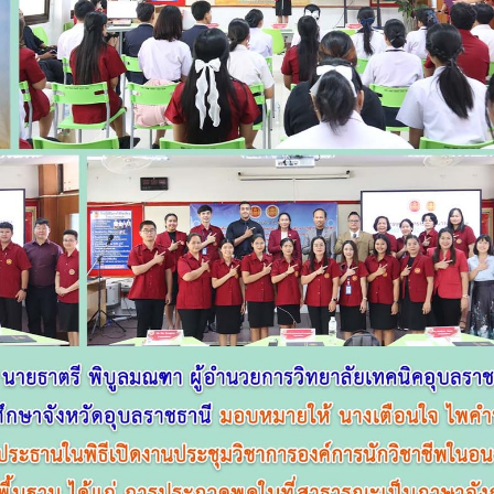
ประกาศวิทยาลัยเทคนิ
วท.อุบลฯ ต้อนรับผู้
ธานี การรับบุคคลเข้าศึกษาต่อ
บริษัท แบ็กส์บริการภ
ึกษา 2563 ประเภทโควตา
จำกัดร่วมมือทางวิช
เพื่อพัฒนาศักยภาพผู้เรียนสู่ภ
หกรรมการบิน
วท.อุบลฯ จัดประชุมเพื่อสร้าง
ความเข้าใจ เกี่ยวกับคู่มือ
Maintenance Training
วท.อุบลฯ นำนักเรีย
sation Exposition (MTOE)
นักศึกษา เข้ารับกา
เพื่อจัดทำใบขับขี่รถ
จักรยานยนต์ ภายใต้โครงการเ
วท.อุบลฯ ลงนามบันทึกความ
อุบล คนรุ่นใหม่ มีใบขับขี่
เข้าใจร่วมมือ (MOU) ร่วมกับ
บริษัท ทีเจซี คอร์ปอเรชั่น
พื่อการเรียนการสอน
บริษัท แลคตาซอย จ
กษา
มอบให้แก่นักเรียน น
วิทยาลัยเทคนิคอุบล