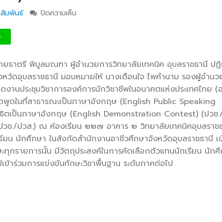
สัมพันธ์
ปิดความเห็น
บน อสจ.อุบลฯ จัดพิธีเปิดการเเข่งขันทักษะพื้นฐา
ประกวดพูดในที่สาธารณะเป็นภาษาอังกฤษ (ปวช.
ประกวดพูดสาธิตเป็นภาษาอังกฤษ (ปวช./ปวส.) 
e
ประกวดสุนทรพจน์ภาษาจีนกลาง (ปวช./ปวส.)
ายธาตรี พิบูลมณฑา ผู้อำนวยการวิทยาลัยเทคนิค
อุบลราชธานี ปฏิบ
จังหวัดอุบลราชธานี มอบหมายให้ นางเตือนใจ ไพคำนาม รองผู้อำน
เปิดงานประชุมวิชาการองค์การนักวิชาชีพในอนาคตแห่งประเทศไทย (อ
กวดพูดในที่สาธารณะเป็นภาษาอังกฤษ (English Public Speaking
ธิตเป็นภาษาอังกฤษ (English Demonstration Contest) (ปวช./
วช./ปวส.) ณ ห้องเรียน ๒๒๗ อาคาร ๒ วิทยาลัยเทคนิคอุบลราชธ
รียน นักศึกษา ในสังกัดสำนักงานอาชีวศึกษาจังหวัดอุบลราชธานี เข
กษะทุกรายการนั้น มีวัตถุประสงค์ในการคัดเลือกตัวแทนนักเรียน นักศ
ปเข้าร่วมการแข่งขันทักษะวิชาพื้นฐาน ระดับภาคต่อไป