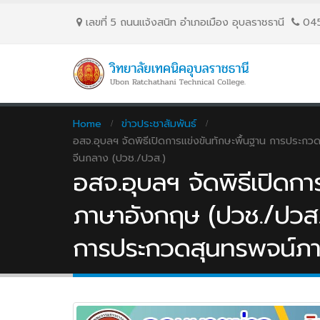
เลขที่ 5 ถนนเเจ้งสนิท อำเภอเมือง อุบลราชธานี
04
Home
ข่าวประชาสัมพันธ์
อสจ.อุบลฯ จัดพิธีเปิดการเเข่งขันทักษะพื้นฐาน การปร
จีนกลาง (ปวช./ปวส.)
อสจ.อุบลฯ จัดพิธีเปิดกา
ภาษาอังกฤษ (ปวช./ปวส.
การประกวดสุนทรพจน์ภา