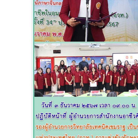
ผู้แทนจาก
วท.อุบลฯ ต้อนรับคณะ
ารภาคพื้น
กรรมการติดตามการ
อุบลราช
ิชาการ
ติดตามการดำเนินงานของ
ปีการศ
่ภาคอุสา
สถานศึกษาในการขับเคลื่อนการจัดการ
อาชีวศึกษา ปีงบประมาณ พ.ศ. 2569
ียน
บการทดสอบ
Organi
รถ
รเทคนิค
 จำกัด
จำกัด เ
 นักศึกษา
อาชีวศึ
บลราชธานี