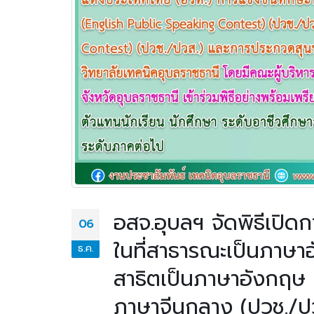
อสจ.อุบลฯ จัดพิธีเปิด
06
ในที่สาธารณะเป็นภาษา
ธ.ค.
สาธิตเป็นภาษาอังกฤษ
ภาษาจีนกลาง (ปวช./ป