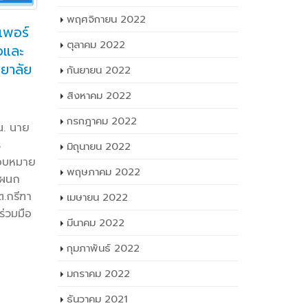
เมษายน 2022
บคณะ
รา
การประชุมหารือรับทราบ
07
มีนาคม 2022
13
ยเงิน
ยั
แนวทางปฏิบัติและระเบียบ
ต.ค.
าใช้
เร
กุมภาพันธ์ 2022
มิ.ย.
ที่เกี่ยวข้อง ในการพัฒนา
งแต่
ปวช.
หลักสูตรใหม่และปรับปรุง
มกราคม 2022
าขั้น
Facebook
หลักสูตรเทคโนโลยีบัณฑิต (ต่อ
ธันวาคม 2021
.
เติม…) F
เนื่อง) พ.ศ. ๒๕๖๘
read mo
พฤศจิกายน 2021
FacebookTwitterLineวันที่ ๕
24
ตุลาคม 2021
มิถุนายน ๒๕๖๗ เวลา ๐๘.๓๐ น. นาย
. นาย
ธาตรี พิบูลมณฑา ผู้อำนวยการ
กันยายน 2021
ร
วิทยาลัยเทคนิคอุบลราชธานี (เพิ่ม
บัติ
สิงหาคม 2021
เติม…) FacebookTwitterLine
เติม…)
read more
กรกฎาคม 2021
มิถุนายน 2021
พฤษภาคม 2021