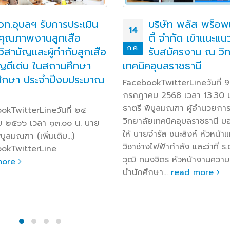
บริษัท พลัส พร็อพเพอร์
สอจ.อุบลฯ ต้อนรั
24
ตี้ จำกัด เข้าแนะแนวและ
ตรวจสอบการใช้จ่า
เม.ย.
รับสมัครงาน ณ วิทยาลัย
โครงการสนับสนุนค่
คอุบลราชธานี
จ่ายในการจัดการศึกษาตั้
ระดับอนุบาลจนจบการศึกษ
okTwitterLineวันที่ 9
พื้นฐานปีงบประมาณ พ.ศ
ม 2568 เวลา 13.30 น. นาย
2567
พิบูลมณฑา ผู้อำนวยการ
ัยเทคนิคอุบลราชธานี มอบหมาย
FacebookTwitterLineวันที่ 
จำรัส ชนะสิงห์ หัวหน้าแผนก
เมษายน 2568 เวลา 09.00 น
งไฟฟ้ากำลัง และว่าที่ ร.ต.กรีฑา
ธาตรี พิบูลมณฑา ผู้อำนวยกา
งจิตร หัวหน้างานความร่วมมือ
วิทยาลัยเทคนิคอุบลราชธานี ปฏิ
กษา...
read more
หน้าที่ ผู้อำนวยการสำนัก (เพิ่ม
FacebookTwitterLine
read more