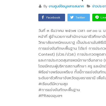
By
งานศูนย์ข้อมูลสารสนเทศ
ข่าวประชา
Facebook
Twitter
Lin
วันที่ ๓ ธันวาคม ๒๕๖๗ เวลา ๐๙.๐๐ น. น
หน้าที่ ผู้อำนวยการสำนักงานอาชีวศึกษา
วิทยาลัยเทคนิคเขมราฐ เป็นประธานในพิธี
การแข่งขันทักษะพื้นฐาน ได้แก่ การประ
Contest) (ปวช./ปวส.) การประกวดพูดสา
และการประกวดสุนทรพจน์ภาษาจีนกลาง (ป
โดยมีคณะผู้บริหารสถานศึกษา ครู และนักเ
พิธีอย่างพร้อมเพรียง ทั้งนี้การแข่งขันทั
ระดับอาชีวศึกษาจังหวัดอุบลราชธานี เพื่อไ
#เรียนดีมีความสุข
#การแข่งขันทักษะพื้นฐาน
#PRสอจอุบลฯ