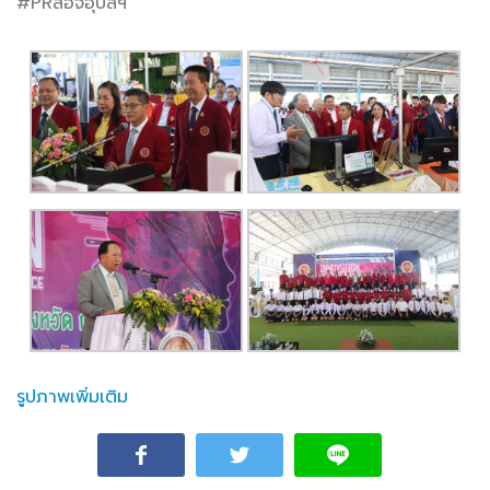
#PRสอจอุบลฯ
รูปภาพเพิ่มเติม