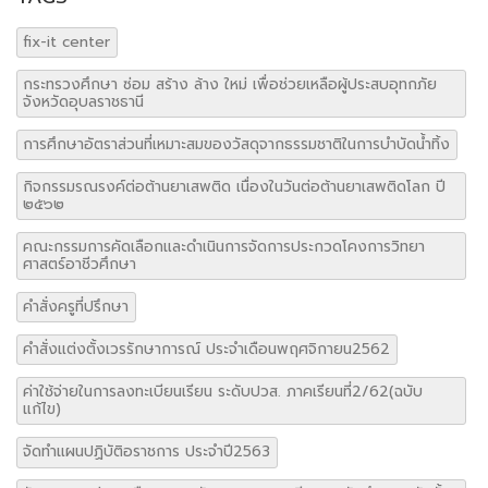
fix-it center
กระทรวงศึกษา ซ่อม สร้าง ล้าง ใหม่ เพื่อช่วยเหลือผู้ประสบอุทกภัย
จังหวัดอุบลราชธานี
การศึกษาอัตราส่วนที่เหมาะสมของวัสดุจากธรรมชาติในการบำบัดน้ำทิ้ง
กิจกรรมรณรงค์ต่อต้านยาเสพติด เนื่องในวันต่อต้านยาเสพติดโลก ปี
๒๕๖๒
คณะกรรมการคัดเลือกและดำเนินการจัดการประกวดโคงการวิทยา
ศาสตร์อาชีวศึกษา
คำสั่งครูที่ปรึกษา
คำสั่งแต่งตั้งเวรรักษาการณ์ ประจำเดือนพฤศจิกายน2562
ค่าใช้จ่ายในการลงทะเบียนเรียน ระดับปวส. ภาคเรียนที่2/62(ฉบับ
แก้ไข)
จัดทำแผนปฏิบัติอราชการ ประจำปี2563