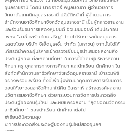
พฤศจิกายน ๒๕๖๗ ณ หอประชุมโดมใหญ่ วิทยาลัยเทคนิค
อุบลราชธานี โดยมี นายธาตรี พิบูลมณฑา ผู้อำนวยการ
วิทยาลัยเทคนิคอุบลราชธานี ปฏิบัติหน้าที่ ผู้อำนวยการ
สำนักงานอาชีวศึกษาจังหวัดอุบลราชธานี เป็นผู้กล่าวรายงาน
และร่วมรับชมการแสดงหุ่นยนต์ ฮิวแมนนอยด์ เต้นประกอบ
เพลง “อาชีวะสร้างไทยเจริญ” โดยได้รับการสนับสนุนการ
แสดงโดย บริษัท ซีเอ็ดยูเคชั่น จำกัด (มหาชน) จากนั้นได้ให้
เกียรตินำคณะผู้บริหารเข้าตรวจเยี่ยมบูธนำเสนอผลงานสิ่ง
ประดิษฐ์ของแต่ละสถานศึกษา ในการนี้มีคณะผู้บริหารสถาน
ศึกษา ครู บุคลากรทางการศึกษา และนักเรียน นักศึกษา ใน
สังกัดสำนักงานอาชีวศึกษาจังหวัดอุบลราชธานี เข้าร่วมพิธี
อย่างพร้อมเพรียง ทั้งนี้เพื่อมุ่งพัฒนาคุณภาพการเรียนการ
สอนให้เยาวชนอาชีวศึกษาได้คิด วิเคราะห์ สร้างสรรค์ผลงาน
นวัตกรรมอาชีวศึกษา ด้วยกระบวนการจัดการประกวดสิ่ง
ประดิษฐ์ของคนรุ่นใหม่ และเผยแพร่ผลงาน “สุดยอดนวัตกรรม
อาชีวศึกษา” ของนักเรียน นักศึกษาต่อไป
#เรียนดีมีความสุข
#การประกวดสิ่งประดิษฐ์ของคนรุ่นใหม่สอจอุบลฯ