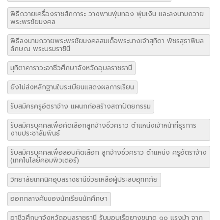
พิธีถวายเครื่องราชสักการะ วางพานพุ่มทอง พุ่มเงิน และลงนามถวาย
พระพรชัยมงคล
พิธีลงนามถวายพระพรชัยมงคลสมเด็จพระนางเจ้าสุทิดา พัชรสุธาพิมล
ลักษณ พระบรมราชินี
มุทิตาคาราวะอาชีวศึกษาจังหวัดอุบลราชธานี
ยังไม่ส่งหลักฐานใบระเบียนแสดงผลการเรียน
รับสมัครครูอัตราจ้าง แผนกก่อสร้างสถาปัตยกรรม
รับสมัครบุคคลเพื่อคัดเลือกลูกจ้างชั่วคราว ตำแหน่งเจ้าหน้าที่ธุรการ
งานประชาสัมพันธ์
รับสมัครบุคคลเพื่อสอบคัดเลือก ลูกจ้างชั่วคราว ตำแหน่ง ครูอัตราจ้าง
(เทคโนโลยีคอมพิวเตอร์)
วิทยาลัยเทคนิคอุบลราชธานีช่วยเหลือผู้ประสบอุทกภัย
ออกกลางคันของนักเรียนนักศึกษา
อาชีวศึกษาจังหวัดอุบลราชธานี รับมอบเรือยางขนาด ๑๐ แรงม้า จาก