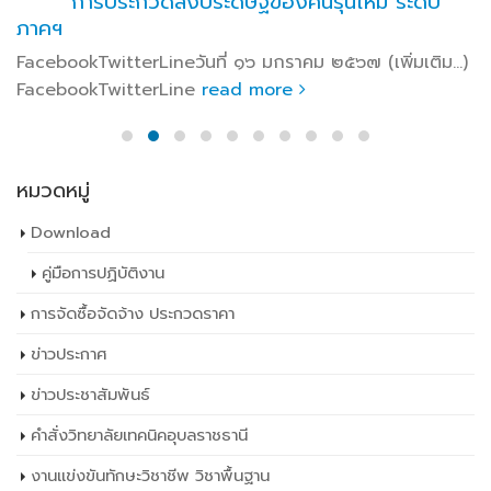
การประกวดสิ่งประดิษฐ์ของคนรุ่นใหม่ ระดับ
ภาคฯ
FacebookTwitterLineวันที่ ๑๖ มกราคม ๒๕๖๗ (เพิ่มเติม…)
FacebookTwitterLine
read more
หมวดหมู่
Download
คู่มือการปฏิบัติงาน
การจัดซื้อจัดจ้าง ประกวดราคา
ข่าวประกาศ
ข่าวประชาสัมพันธ์
คำสั่งวิทยาลัยเทคนิคอุบลราชธานี
งานแข่งขันทักษะวิชาชีพ วิชาพื้นฐาน