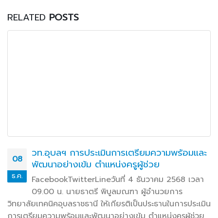
RELATED
POSTS
วท.อุบลฯ พิจารณาคัดเลือกนักเรียน นักศึกษา
06
เพื่อรับทุนการศึกษาสร้างฝัน ปีการศึกษา ๒๕๖๕
ม.ค.
FacebookTwitterLineวันที่ ๕ มกราคม ๒๕๖๖ เวลา
๑๐.๐๐ น. นายธาตรี พิบูลมณฑา ผู้อำนวยการวิทยาลัย
เทคนิคอุบลราชธานี ได้มอบหมายให้ นางสาวพิมพ์อธิชา (เพิ่ม
เติม…) FacebookTwitterLine
read more