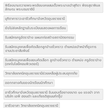
ยังไม่ส่งหลักฐานใบระเบียนแสดงผลการเรียน
รับสมัครครูอัตราจ้าง แผนกก่อสร้างสถาปัตยกรรม
รับสมัครบุคคลเพื่อคัดเลือกลูกจ้างชั่วคราว ตำแหน่งเจ้าหน้าที่ธุรการ
งานประชาสัมพันธ์
รับสมัครบุคคลเพื่อสอบคัดเลือก ลูกจ้างชั่วคราว ตำแหน่ง ครูอัตราจ้าง
(เทคโนโลยีคอมพิวเตอร์)
วิทยาลัยเทคนิคอุบลราชธานีช่วยเหลือผู้ประสบอุทกภัย
ออกกลางคันของนักเรียนนักศึกษา
อาชีวศึกษาจังหวัดอุบลราชธานี รับมอบเรือยางขนาด ๑๐ แรงม้า จาก
บริษัท เอพี ฮอนด้า และเกียรติสุรนนท์กรุ๊ป
อาชีวอาสา วิทยาลัยเทคนิคอุบลราชธานี
เจ้าหน้าที่ธุรการ งานประชาสัมพันธ์
เพิ่มโอกาสการเข้าถึงการศึกษาของเด็กด้อยโอกาส และเด็กตกหล่น
เวรรักษาการณ์
เวรรักษาการณ์ประจำเดือนตุลาคม