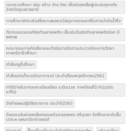
กิจกรรมรณรงค์ต่อต้านยาเสพติด เนื่องในวันต่อต้านยาเสพติดโลก ปี
๒๕๖๒
คณะกรรมการคัดเลือกและดำเนินการจัดการประกวดโคงการวิทยา
ศาสตร์อาชีวศึกษา
คำสั่งครูที่ปรึกษา
คำสั่งแต่งตั้งเวรรักษาการณ์ ประจำเดือนพฤศจิกายน2562
ค่าใช้จ่ายในการลงทะเบียนเรียน ระดับปวส. ภาคเรียนที่2/62(ฉบับ
แก้ไข)
จัดทำแผนปฏิบัติอราชการ ประจำปี2563
จัดมอบเงินช่วยเหลือครอบครัวนายนพพร ศรีบุปผา นักศึกษาระดับชั้น
ปวช.๓ แผนกวิชาช่างยนต์
ช่างยนต์
ซื้อเครื่องมือประจำตัวผู้เรียนสายอาชีพ
บริจาคเลือด
ปฐมนิเทศ
ประกวดราคา
ประกวดราคาซื้อเครื่องมือประจำตัวผู้เรียนสายอาชีพ