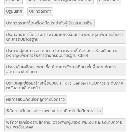
ประกวดราคาซื้อโครงการพัฒนาห้องเรียนภาษาอังกฤษเพื่อการสื่อสาร
ตามกรอบมาตรฐาน
ประกาศผู้ชนะการเสนอราคา ประกวดราคาซื้อโครงการห้องเรียนภาษา
อังกฤษเพื่อการสื่อสารตามกรอบมาตรฐาน CEFR
ประชุมขับเคลื่อนสะพานเชื่อมโยงการจัดการศึกษาขั้นพื้นฐานกับการ
จัดการอาชีวศึกษา
ประเมินศูนย์ซ่อมสร้างเพื่อชุมขน (Fix it Center) แบบถาวร ระดับภาค
ตะวันออกเฉียงเหนือ
ผลการสอบคัดเลือกลูกจ้างชั่วคราว
พิธีถวายบังคมและ วางพวงมาลา เนื่องในวันปิยะมหาราช
พิธีถวายเครื่องราชสักการะ วางพานพุ่มทอง พุ่มเงิน และลงนามถวาย
พระพรชัยมงคล
พิธีลงนามถวายพระพรชัยมงคลสมเด็จพระนางเจ้าสุทิดา พัชรสุธาพิมล
ลักษณ พระบรมราชินี
มุทิตาคาราวะอาชีวศึกษาจังหวัดอุบลราชธานี