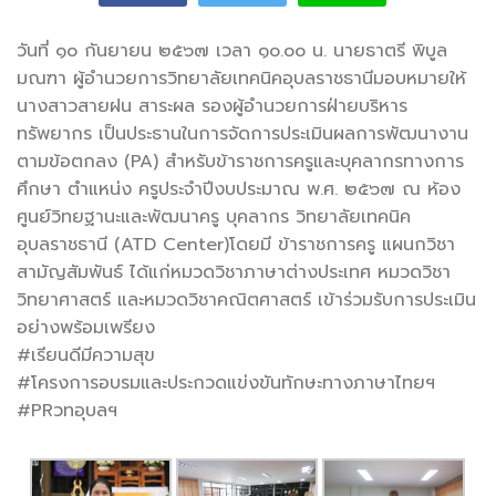
วันที่ ๑๐ กันยายน ๒๕๖๗ เวลา ๑๐.๐๐ น. นายธาตรี พิบูล
มณฑา ผู้อำนวยการวิทยาลัยเทคนิคอุบลราชธานีมอบหมายให้
นางสาวสายฝน สาระผล
รองผู้อำนวยการฝ่ายบริหาร
ทรัพยากร เป็นประธานในการจัดการประเมินผลการพัฒนางาน
ตามข้อตกลง (PA) สำหรับข้าราชการครูและบุคลากรทางการ
ศึกษา ตำแหน่ง ครูประจำปีงบประมาณ พ.ศ. ๒๕๖๗ ณ ห้อง
ศูนย์วิทยฐานะและพัฒนาครู บุคลากร วิทยาลัยเทคนิค
อุบลราชธานี (ATD Center)โดยมี ข้าราชการครู แผนกวิชา
สามัญสัมพันธ์ ได้แก่หมวดวิชาภาษาต่างประเทศ หมวดวิชา
วิทยาศาสตร์ และหมวดวิชาคณิตศาสตร์ เข้าร่วมรับการประเมิน
อย่างพร้อมเพรียง
#เรียนดีมีความสุข
#โครงการอบรมและประกวดแข่งขันทักษะทางภาษาไทยฯ
#PRวทอุบลฯ