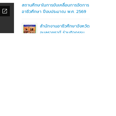
สถานศึกษาในการขับเคลื่อนการจัดการ
มั่นคงปลอด
อาชีวศึกษา ปีงบประมาณ พ.ศ. 2569
ระบบ (N
น
Cybersec
รทดสอบ
Administ
สำนักงานอาชีวศึกษาจังหวัด
ทคนิค
อุบลราชธานี ร่วมกิจกรรม
“เวทีแบ่งปันพลังการ
เปลี่ยนแปลง : SDGs สู่การปฏิบัติ เพื่อ
การเรียนรู้ที่ยั่งยืน”
ำกัด
ักศึกษา
ราชธานี
รายงานงบทดลองประจำ
เดือนมิถุนายนย 2569
คลังเก็บ