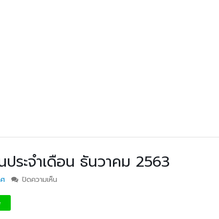
ันประจำเดือน ธันวาคม 2563
าศ
ปิดความเห็น
บน เวรรักษาการณ์ กลางวันประจำเดือน ธันวาคม 2563
วท.อุบลฯ ร่วมประชุมเชิง
ประกาศวิทยาลัยเทคน
e
ปฏิบัติการ เรื่อง การจัดการ
อุบลราชธานี การรับบุคคลเข้าศ
ระบบเครือข่ายและความ
ปีการศึกษา 2563 ประเภทโคว