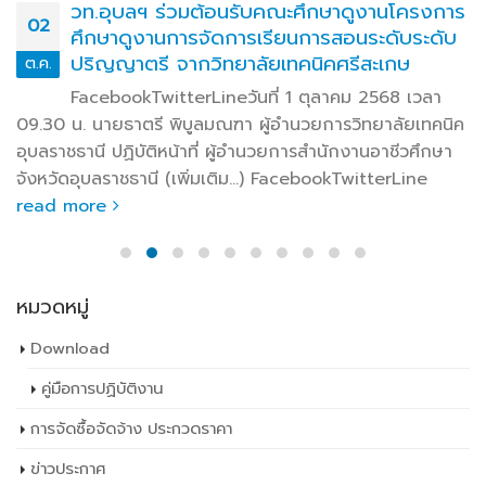
วท.อุบลฯ จัดโครงการทดสอบทางวิชาการ Day
25
Camp รุ่นที่ 2 ประจำปีการศึกษา 2568
ส.ค.
FacebookTwitterLineวันที่ 23 สิงหาคม 2568 เวลา
08.00 น. นายธาตรี พิบูลมณฑา ผู้อำนวยการ
วิทยาลัยเทคนิคอุบลราชธานี ได้มอบหมายให้ นายไวพจน์ ศรี
ธัญ รองผู้อำนวยการฝ่ายพัฒนากิจการนักเรียนนักศึกษา เป็น
ประธานในพิธีเปิดโครงการทดสอบทางวิชาการ Day (เพิ่ม
เติม…) FacebookTwitterLine
read more
หมวดหมู่
Download
คู่มือการปฏิบัติงาน
การจัดซื้อจัดจ้าง ประกวดราคา
ข่าวประกาศ