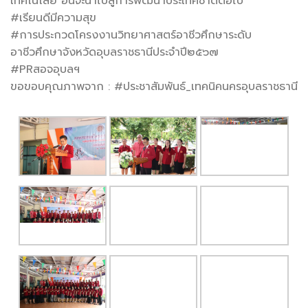
เทคโนโลยี อันจะนำไปสู่การพัฒนาประเทศชาติต่อไป
#เรียนดีมีความสุข
#การประกวดโครงงานวิทยาศาสตร์อาชีวศึกษาระดับ
อาชีวศึกษาจังหวัดอุบลราชธานีประจำปี๒๕๖๗
#PRสอจอุบลฯ
ขอขอบคุณภาพจาก : #ประชาสัมพันธ์_เทคนิคนครอุบลราชธานี