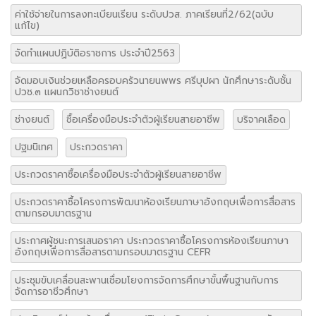
ปฐมนิเทศ
ประกวดราคา
ประกวดราคาซื้อเครื่องมือประจำตัวผู้เรียนสายอาชีพ
ประกวดราคาซื้อโครงการพัฒนาห้องเรียนภาษาอังกฤษเพื่อการสื่อสาร
ตามกรอบมาตรฐาน
ประกาศผู้ชนะการเสนอราคา ประกวดราคาซื้อโครงการห้องเรียนภาษา
อังกฤษเพื่อการสื่อสารตามกรอบมาตรฐาน CEFR
ประชุมขับเคลื่อนสะพานเชื่อมโยงการจัดการศึกษาขั้นพื้นฐานกับการ
จัดการอาชีวศึกษา
ประเมินศูนย์ซ่อมสร้างเพื่อชุมขน (Fix it Center) แบบถาวร ระดับภาค
ตะวันออกเฉียงเหนือ
ผลการสอบคัดเลือกลูกจ้างชั่วคราว
พิธีถวายบังคมและ วางพวงมาลา เนื่องในวันปิยะมหาราช
พิธีถวายเครื่องราชสักการะ วางพานพุ่มทอง พุ่มเงิน และลงนามถวาย
พระพรชัยมงคล
พิธีลงนามถวายพระพรชัยมงคลสมเด็จพระนางเจ้าสุทิดา พัชรสุธาพิมล