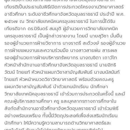
เกียรติเป็นประธานในพิธีเปิดการประกวดโครงงานวิทยาศาสตร์
อาชีวศึกษา ระดับอาชีวศึกษาจังหวัดอุบลราชธานี ประจำปี พ.ศ.
๒๕๖๗ ณ วิทยาลัยเทคนิคนครอุบลราชธานี ในการนี้ได้รับ
เกียรติจาก ดร.นิรันดร์ สมมุติ ผู้อำนวยการวิทยาลัยเทคนิค
นครอุบลราชธานี เป็นผู้กล่าวรายงาน โดยมี นายสุวิชา มั่นยืน
รองผู้อำนวยการฝ่ายวิชาการ นางราตรี สะดีวงษ์ รองผู้อำนวย
การฝ่ายแผนงานและความร่วมมือ นางสาวสายฝน สาระผล
รองผู้อำนวยการฝ่ายบริหารทรัพยากร นางณชิตา เถาว์โท
หัวหน้าสำนักงานอาชีวศึกษาจังหวัดอุบลราชธานี นายอิทธิ
วัฒน์ ไทยแท้ หัวหน้าแผนกวิชาสามัญสัมพันธ์ นางมนัสนันท์
ไทยแท้ หัวหน้าหมวดวิชาวิทยาศาสตร์ พร้อมด้วยคณะครู
แผนกวิชาสามัญสัมพันธ์ นำตัวแทนนักเรียน นักศึกษา
วิทยาลัยเทคนิคอุบลราชธานี เข้าร่วมการประกวดในครั้งนี้ และมี
คณะผู้บริหารสถานศึกษา ครู และบุคลากรทางการศึกษาใน
สังกัดสำนักงานอาชีวศึกษาจังหวัดอุบลราชธานี เข้าร่วมพิธี
อย่างพร้อมเพรียง ทั้งนี้มีวัตถุประสงค์เพื่อส่งเสริมนักเรียน
นักศึกษา ให้มีความรู้ความสามารถด้านวิทยาศาสตร์และ