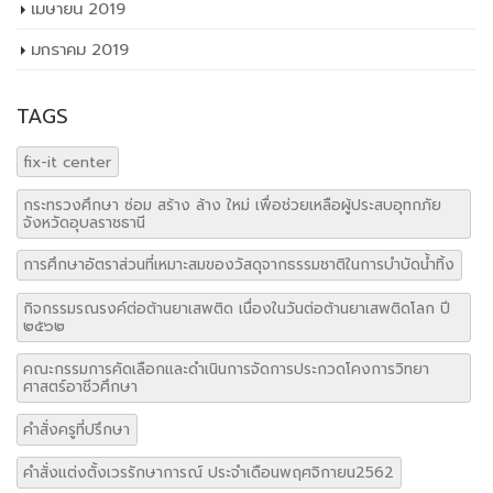
จังหวัดอุบลราชธานี
การศึกษาอัตราส่วนที่เหมาะสมของวัสดุจากธรรมชาติในการบำบัดน้ำทิ้ง
กิจกรรมรณรงค์ต่อต้านยาเสพติด เนื่องในวันต่อต้านยาเสพติดโลก ปี
๒๕๖๒
คณะกรรมการคัดเลือกและดำเนินการจัดการประกวดโคงการวิทยา
ศาสตร์อาชีวศึกษา
คำสั่งครูที่ปรึกษา
คำสั่งแต่งตั้งเวรรักษาการณ์ ประจำเดือนพฤศจิกายน2562
ค่าใช้จ่ายในการลงทะเบียนเรียน ระดับปวส. ภาคเรียนที่2/62(ฉบับ
แก้ไข)
จัดทำแผนปฏิบัติอราชการ ประจำปี2563
จัดมอบเงินช่วยเหลือครอบครัวนายนพพร ศรีบุปผา นักศึกษาระดับชั้น
ปวช.๓ แผนกวิชาช่างยนต์
ช่างยนต์
ซื้อเครื่องมือประจำตัวผู้เรียนสายอาชีพ
บริจาคเลือด