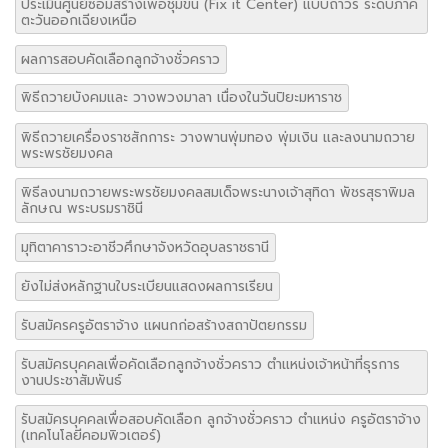
ลักษณ พระบรมราชินี
มุทิตาคาราวะอาชีวศึกษาจังหวัดอุบลราชธานี
ยังไม่ส่งหลักฐานใบระเบียนแสดงผลการเรียน
รับสมัครครูอัตราจ้าง แผนกก่อสร้างสถาปัตยกรรม
รับสมัครบุคคลเพื่อคัดเลือกลูกจ้างชั่วคราว ตำแหน่งเจ้าหน้าที่ธุรการ
งานประชาสัมพันธ์
รับสมัครบุคคลเพื่อสอบคัดเลือก ลูกจ้างชั่วคราว ตำแหน่ง ครูอัตราจ้าง
(เทคโนโลยีคอมพิวเตอร์)
วิทยาลัยเทคนิคอุบลราชธานีช่วยเหลือผู้ประสบอุทกภัย
ออกกลางคันของนักเรียนนักศึกษา
อาชีวศึกษาจังหวัดอุบลราชธานี รับมอบเรือยางขนาด ๑๐ แรงม้า จาก
บริษัท เอพี ฮอนด้า และเกียรติสุรนนท์กรุ๊ป
อาชีวอาสา วิทยาลัยเทคนิคอุบลราชธานี