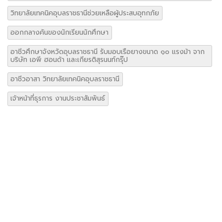
เจ้าหน้าที่ธุรการ งานประชาสัมพันธ์
เพิ่มโอกาสการเข้าถึงการศึกษาของเด็กด้อยโอกาส และเด็กตกหล่น
เวรรักษาการณ์
เวรรักษาการณ์ประจำเดือนตุลาคม
เวรรักษาการณ์ ประจำเดือนสิงหาคม 2562
เอกสารประกอบการเขียนโครงการวิจัยสำหรับครู ว.สอศ-1
โครงการรณรงค์ลดนักดื่มและนักสูบหน้าใหม่
โครงการส่งเสริมการประกอบอาชีพอิสระในกลุ่มผู้เรียนอาชีวศึกษา
โครงการอบรมพัฒนาทักษะความเป็นเลิศเฉพาะทาง ด้านความรู้
คุณธรรม จริยธรรม (Aviation Camp)
ใบลงทะเบียน
ใบแจ้งยอดการชำระเงิน ภาคเรียนที่ 2 ปีการศึกษา 2562 ระดับ ปวส.
“ยกย่องเชิดชูเกียรติสถานประกอบการที่ให้ ความร่วมมือในการจัดการ
อาชีวศึกษาระบบทวิภาคีเป็นอย่างดี”