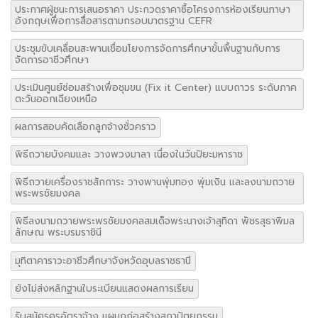
ประกาศผู้ชนะการเสนอราคา ประกวดราคาซื้อโครงการห้องเรียนภาษา
อังกฤษเพื่อการสื่อสารตามกรอบมาตรฐาน CEFR
ประชุมขับเคลื่อนสะพานเชื่อมโยงการจัดการศึกษาขั้นพื้นฐานกับการ
จัดการอาชีวศึกษา
ประเมินศูนย์ซ่อมสร้างเพื่อชุมขน (Fix it Center) แบบถาวร ระดับภาค
ตะวันออกเฉียงเหนือ
ผลการสอบคัดเลือกลูกจ้างชั่วคราว
พิธีถวายบังคมและ วางพวงมาลา เนื่องในวันปิยะมหาราช
พิธีถวายเครื่องราชสักการะ วางพานพุ่มทอง พุ่มเงิน และลงนามถวาย
พระพรชัยมงคล
พิธีลงนามถวายพระพรชัยมงคลสมเด็จพระนางเจ้าสุทิดา พัชรสุธาพิมล
ลักษณ พระบรมราชินี
มุทิตาคาราวะอาชีวศึกษาจังหวัดอุบลราชธานี
ยังไม่ส่งหลักฐานใบระเบียนแสดงผลการเรียน
รับสมัครครูอัตราจ้าง แผนกก่อสร้างสถาปัตยกรรม