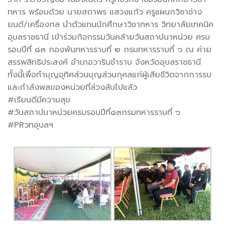
ทหาร พร้อมด้วย นายสถาพร แสวงแก้ว ครูแผนกวิชาช่าง
ยนต์/เครื่องกล นำตัวแทนนักศึกษาวิชาทหาร วิทยาลัยเทคนิค
อุบลราชธานี เข้าร่วมกิจกรรมวันคล้ายวันสถาปนาหน่วย ครบ
รอบปีที่ ๘๓ กองพันทหารราบที่ ๒ กรมทหารราบที่ ๖ ณ ค่าย
สรรพสิทธิประสงค์ อำเภอวารินชำราบ จังหวัดอุบลราชธานี
ทั้งนี้เพื่อทำบุญอุทิศส่วนบุญส่วนกุศลแก่ผู้เสียชีวิตจากการรบ
และกำลังพลของหน่วยที่ล่วงลับไปแล้ว
#เรียนดีมีความสุข
#วันสถาปนาหน่วยครบรอบปีที่๘๓กรมทหารราบที่ ๖
#PRวทอุบลฯ