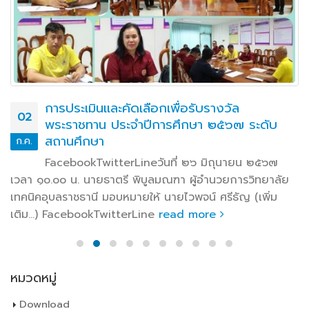
การประเมินและคัดเลือกเพื่อรับรางวัล
02
พระราชทาน ประจำปีการศึกษา ๒๕๖๗ ระดับ
สถานศึกษา
ก.ค.
FacebookTwitterLineวันที่ ๒๖ มิถุนายน ๒๕๖๗
เวลา ๑๐.๐๐ น. นายธาตรี พิบูลมณฑา ผู้อำนวยการวิทยาลัย
เทคนิคอุบลราชธานี มอบหมายให้ นายไวพจน์ ศรีธัญ (เพิ่ม
เติม…) FacebookTwitterLine
read more
หมวดหมู่
Download