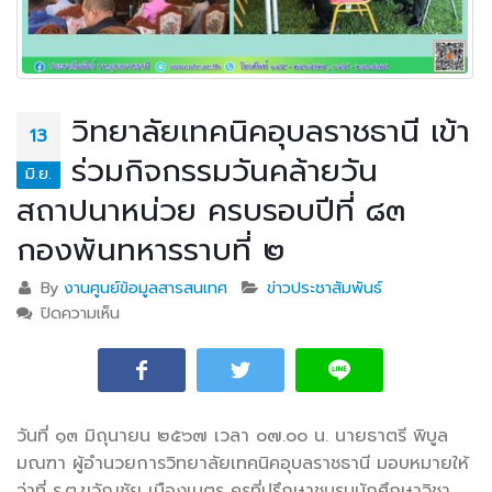
วิทยาลัยเทคนิคอุบลราชธานี เข้า
13
ร่วมกิจกรรมวันคล้ายวัน
มิ.ย.
สถาปนาหน่วย ครบรอบปีที่ ๘๓
กองพันทหารราบที่ ๒
By
งานศูนย์ข้อมูลสารสนเทศ
ข่าวประชาสัมพันธ์
ปิดความเห็น
บน วิทยาลัยเทคนิคอุบลราชธานี เข้าร่วมกิจกรรมวันคล้าย
วันสถาปนาหน่วย ครบรอบปีที่ ๘๓ กองพันทหารราบที่ ๒
วันที่ ๑๓ มิถุนายน ๒๕๖๗ เวลา ๐๗.๐๐ น. นายธาตรี พิบูล
มณฑา ผู้อำนวยการวิทยาลัยเทคนิคอุบลราชธานี
มอบหมายให้
ว่าที่ ร.ต.ขวัญชัย เนืองเนตร ครูที่ปรึกษาชมรมนักศึกษาวิชา