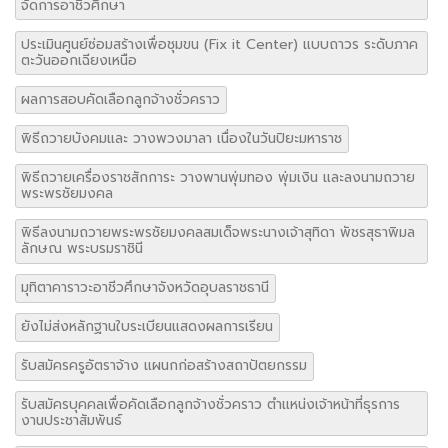
จัดการอาชีวศึกษา
ประเมินศูนย์ซ่อมสร้างเพื่อชุมขน (Fix it Center) แบบถาวร ระดับภาค
ตะวันออกเฉียงเหนือ
ผลการสอบคัดเลือกลูกจ้างชั่วคราว
พิธีถวายบังคมและ วางพวงมาลา เนื่องในวันปิยะมหาราช
พิธีถวายเครื่องราชสักการะ วางพานพุ่มทอง พุ่มเงิน และลงนามถวาย
พระพรชัยมงคล
พิธีลงนามถวายพระพรชัยมงคลสมเด็จพระนางเจ้าสุทิดา พัชรสุธาพิมล
ลักษณ พระบรมราชินี
มุทิตาคาราวะอาชีวศึกษาจังหวัดอุบลราชธานี
ยังไม่ส่งหลักฐานใบระเบียนแสดงผลการเรียน
รับสมัครครูอัตราจ้าง แผนกก่อสร้างสถาปัตยกรรม
รับสมัครบุคคลเพื่อคัดเลือกลูกจ้างชั่วคราว ตำแหน่งเจ้าหน้าที่ธุรการ
งานประชาสัมพันธ์