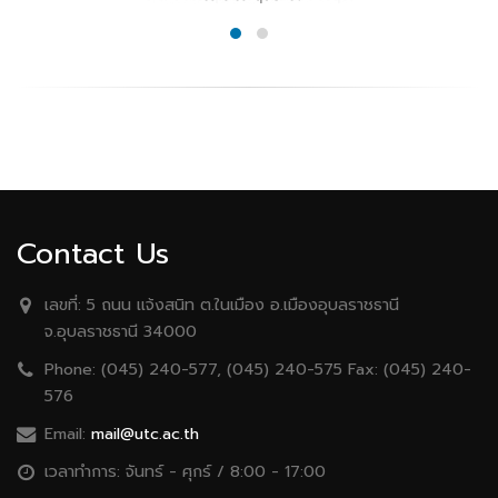
Contact Us
เลขที่:
5 ถนน เเจ้งสนิท ต.ในเมือง อ.เมืองอุบลราชธานี
จ.อุบลราชธานี 34000
Phone:
(045) 240-577, (045) 240-575 Fax: (045) 240-
576
Email:
mail@utc.ac.th
เวลาทำการ:
จันทร์ - ศุกร์ / 8:00 - 17:00