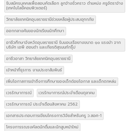
รับสมัครบุคคลเพื่อสอบคัดเลือก ลูกจ้างชั่วคราว ตำแหน่ง ครูอัตราจ้าง
(เทคโนโลยีคอมพิวเตอร์)
วิทยาลัยเทคนิคอุบลราชธานีช่วยเหลือผู้ประสบอุทกภัย
ออกกลางคันของนักเรียนนักศึกษา
อาชีวศึกษาจังหวัดอุบลราชธานี รับมอบเรือยางขนาด ๑๐ แรงม้า จาก
บริษัท เอพี ฮอนด้า และเกียรติสุรนนท์กรุ๊ป
อาชีวอาสา วิทยาลัยเทคนิคอุบลราชธานี
เจ้าหน้าที่ธุรการ งานประชาสัมพันธ์
เพิ่มโอกาสการเข้าถึงการศึกษาของเด็กด้อยโอกาส และเด็กตกหล่น
เวรรักษาการณ์
เวรรักษาการณ์ประจำเดือนตุลาคม
เวรรักษาการณ์ ประจำเดือนสิงหาคม 2562
เอกสารประกอบการเขียนโครงการวิจัยสำหรับครู ว.สอศ-1
โครงการรณรงค์ลดนักดื่มและนักสูบหน้าใหม่