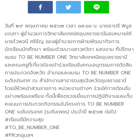
จังหวัด อำเภอและชมรม TO BE NUMBER ONE ระดับ
ประเทศ
วันที่ ๒๙ พฤษภาคม ๒๕๖๗ เวลา ๑๓.๐๐ น. นายธาตรี
พิบูล
มณฑา ผู้อำนวยการวิทยาลัยเทคนิคอุบลราชธานีมอบหมายให้
นายไวพจน์ ศรีธัญ รองผู้อำนวยการฝ่ายพัฒนากิจการ
นักเรียนนักศึกษา พร้อมด้วยนางสาวศวิตา แสงงาม ที่ปรึกษา
ชมรม TO BE NUMBER ONE วิทยาลัยเทคนิคอุบลราชธานี
และคณะครูที่เกี่ยวข้องเข้าร่วมต้อนรับคณะอนุกรรมการตัดสิน
การประกวดจังหวัด อำเภอและชมรม TO BE NUMBER ONE
ระดับประเทศ ณ สำนักงานสาธารณสุขจังหวัดอุบลราชธานี
โดยมีหัวหน้าส่วนราชการ หน่วยงานต่างๆ ร่วมให้การต้อนรับ
อย่างพร้อมเพรียง ทั้งนี้เพื่อตรวจเยี่ยมการปฏิบัติงานและเก็บ
คะแนนการประกวดกิจกรรมในโครงการ TO BE NUMBER
ONE ระดับประเทศ (ระดับเพชร) ประจำปี ๒๕๖๗ ต่อไป
#เรียนดีมีความสุข
#TO_BE_NUMBER_ONE
#PRวทอุบลฯ