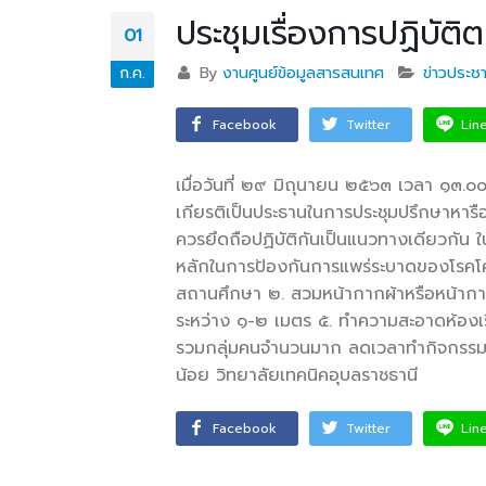
เพื่อพัฒนาศักยภาพผู้เรียนสู่ภาคอุสา
ประชุมเรื่องการปฏิบั
สถานศึ
01
หกรรมการบิน
อาชีวศ
ก.ค.
By
งานศูนย์ข้อมูลสารสนเทศ
ข่าวประชา
วท.อุบลฯ นำนักเรียน
Facebook
Twitter
Lin
นักศึกษา เข้ารับการทดสอบ
เพื่อจัดทำใบขับขี่รถ
เมื่อวันที่ ๒๙ มิถุนายน ๒๕๖๓ เวลา ๑๓.๐
จักรยานยนต์ ภายใต้โครงการเทคนิค
เกียรติเป็นประธานในการประชุมปรึกษาหาร
อุบล คนรุ่นใหม่ มีใบขับขี่
ควรยึดถือปฏิบัติกันเป็นแนวทางเดียวกัน ใ
หลักในการป้องกันการแพร่ระบาดของโรคโคว
บริษัท แลคตาซอย จำกัด
สถานศึกษา ๒. สวมหน้ากากผ้าหรือหน้ากาก
มอบให้แก่นักเรียน นักศึกษา
ระหว่าง ๑-๒ เมตร ๕. ทำความสะอาดห้องเรี
วิทยาลัยเทคนิคอุบลราชธานี
รวมกลุ่มคนจำนวนมาก ลดเวลาทำกิจกรรม โ
น้อย วิทยาลัยเทคนิคอุบลราชธานี
Facebook
Twitter
Lin