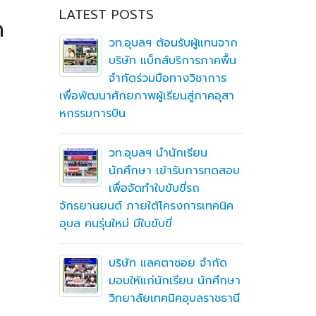
LATEST POSTS
ด
ิ
วท.อุบลฯ ต้อนรับผู้แทนจาก
ึกษาต่อ
บริษัท แบ็กส์บริการภาคพื้น
ตา
จำกัดร่วมมือทางวิชาการ
 ชุดจอ
เพื่อพัฒนาศักยภาพผู้เรียนสู่ภาคอุสา
สถานศึกษา
พร้อมระบบ
หกรรมการบิน
อาชีวศึก
ยวิธี
ื่อสร้าง
ding)
ู่มือ
ning
วท.อุบลฯ นำนักเรียน
(MTOE)
นักศึกษา เข้ารับการทดสอบ
เพื่อจัดทำใบขับขี่รถ
จักรยานยนต์ ภายใต้โครงการเทคนิค
ทึกความ
อุบล คนรุ่นใหม่ มีใบขับขี่
 ร่วมกับ
ชั่น
บริษัท แลคตาซอย จำกัด
มอบให้แก่นักเรียน นักศึกษา
วิทยาลัยเทคนิคอุบลราชธานี