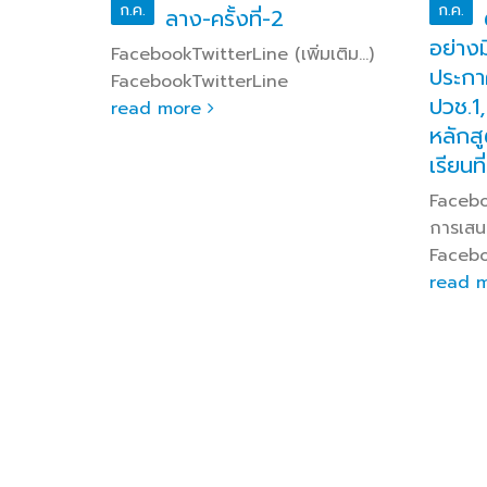
ก.ค.
ก.ค.
รู้
ลาง-ครั้งที่-2
ือน
อย่าง
FacebookTwitterLine (เพิ่มเติม…)
จำนวน 1
ประกา
FacebookTwitterLine
า
ปวช.1
read more
ding)
หลักส
เรียนท
มเติม…)
Facebo
การเสนอ
Facebo
read 