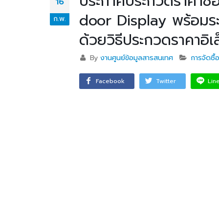
ประกาศประกวดราคาซื้อ
16
door Display พร้อมระบ
ก.พ.
วท.อุบลฯ ต้อนรับผู้แทนจาก
ด้วยวิธีประกวดราคาอิเ
บริษัท แบ็กส์บริการภาคพื้น
จำกัดร่วมมือทางวิชาการ
By
งานศูนย์ข้อมูลสารสนเทศ
การจัดซื
เพื่อพัฒนาศักยภาพผู้เรียนสู่ภาคอุสา
สถานศึ
หกรรมการบิน
อาชีวศ
Facebook
Twitter
Lin
วท.อุบลฯ นำนักเรียน
นักศึกษา เข้ารับการทดสอบ
เพื่อจัดทำใบขับขี่รถ
จักรยานยนต์ ภายใต้โครงการเทคนิค
อุบล คนรุ่นใหม่ มีใบขับขี่
บริษัท แลคตาซอย จำกัด
มอบให้แก่นักเรียน นักศึกษา
วิทยาลัยเทคนิคอุบลราชธานี