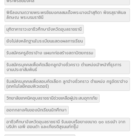
พระพรชัยมงคล
พิธีลงนามถวายพระพรชัยมงคลสมเด็จพระนางเจ้าสุทิดา พัชรสุธาพิมล
ลักษณ พระบรมราชินี
มุทิตาคาราวะอาชีวศึกษาจังหวัดอุบลราชธานี
ยังไม่ส่งหลักฐานใบระเบียนแสดงผลการเรียน
รับสมัครครูอัตราจ้าง แผนกก่อสร้างสถาปัตยกรรม
รับสมัครบุคคลเพื่อคัดเลือกลูกจ้างชั่วคราว ตำแหน่งเจ้าหน้าที่ธุรการ
งานประชาสัมพันธ์
รับสมัครบุคคลเพื่อสอบคัดเลือก ลูกจ้างชั่วคราว ตำแหน่ง ครูอัตราจ้าง
(เทคโนโลยีคอมพิวเตอร์)
วิทยาลัยเทคนิคอุบลราชธานีช่วยเหลือผู้ประสบอุทกภัย
ออกกลางคันของนักเรียนนักศึกษา
อาชีวศึกษาจังหวัดอุบลราชธานี รับมอบเรือยางขนาด ๑๐ แรงม้า จาก
บริษัท เอพี ฮอนด้า และเกียรติสุรนนท์กรุ๊ป