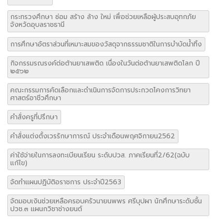
กระทรวงศึกษา ซ่อม สร้าง ล้าง ใหม่ เพื่อช่วยเหลือผู้ประสบอุทกภัย
จังหวัดอุบลราชธานี
การศึกษาอัตราส่วนที่เหมาะสมของวัสดุจากธรรมชาติในการบำบัดน้ำทิ้ง
กิจกรรมรณรงค์ต่อต้านยาเสพติด เนื่องในวันต่อต้านยาเสพติดโลก ปี
๒๕๖๒
คณะกรรมการคัดเลือกและดำเนินการจัดการประกวดโคงการวิทยา
ศาสตร์อาชีวศึกษา
คำสั่งครูที่ปรึกษา
คำสั่งแต่งตั้งเวรรักษาการณ์ ประจำเดือนพฤศจิกายน2562
ค่าใช้จ่ายในการลงทะเบียนเรียน ระดับปวส. ภาคเรียนที่2/62(ฉบับ
แก้ไข)
จัดทำแผนปฏิบัติอราชการ ประจำปี2563
จัดมอบเงินช่วยเหลือครอบครัวนายนพพร ศรีบุปผา นักศึกษาระดับชั้น
ปวช.๓ แผนกวิชาช่างยนต์