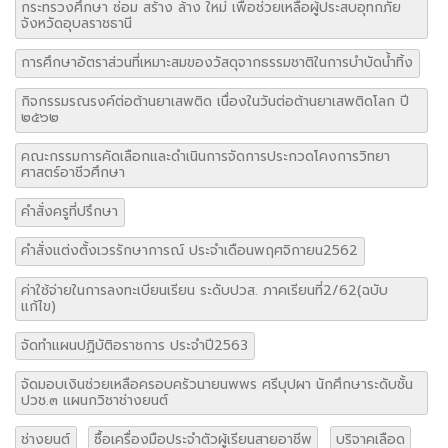
กระทรวงศึกษา ซ่อม สร้าง ล้าง ใหม่ เพื่อช่วยเหลือผู้ประสบอุทกภัย
จังหวัดอุบลราชธานี
การศึกษาอัตราส่วนที่เหมาะสมของวัสดุจากธรรมชาติในการบำบัดน้ำทิ้ง
กิจกรรมรณรงค์ต่อต้านยาเสพติด เนื่องในวันต่อต้านยาเสพติดโลก ปี
๒๕๖๒
คณะกรรมการคัดเลือกและดำเนินการจัดการประกวดโคงการวิทยา
ศาสตร์อาชีวศึกษา
คำสั่งครูที่ปรึกษา
คำสั่งแต่งตั้งเวรรักษาการณ์ ประจำเดือนพฤศจิกายน2562
ค่าใช้จ่ายในการลงทะเบียนเรียน ระดับปวส. ภาคเรียนที่2/62(ฉบับ
แก้ไข)
จัดทำแผนปฏิบัติอราชการ ประจำปี2563
จัดมอบเงินช่วยเหลือครอบครัวนายนพพร ศรีบุปผา นักศึกษาระดับชั้น
ปวช.๓ แผนกวิชาช่างยนต์
ช่างยนต์
ซื้อเครื่องมือประจำตัวผู้เรียนสายอาชีพ
บริจาคเลือด