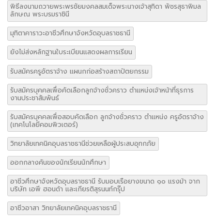
พิธีลงนามถวายพระพรชัยมงคลสมเด็จพระนางเจ้าสุทิดา พัชรสุธาพิมล
ลักษณ พระบรมราชินี
มุทิตาคาราวะอาชีวศึกษาจังหวัดอุบลราชธานี
ยังไม่ส่งหลักฐานใบระเบียนแสดงผลการเรียน
รับสมัครครูอัตราจ้าง แผนกก่อสร้างสถาปัตยกรรม
รับสมัครบุคคลเพื่อคัดเลือกลูกจ้างชั่วคราว ตำแหน่งเจ้าหน้าที่ธุรการ
งานประชาสัมพันธ์
รับสมัครบุคคลเพื่อสอบคัดเลือก ลูกจ้างชั่วคราว ตำแหน่ง ครูอัตราจ้าง
(เทคโนโลยีคอมพิวเตอร์)
วิทยาลัยเทคนิคอุบลราชธานีช่วยเหลือผู้ประสบอุทกภัย
ออกกลางคันของนักเรียนนักศึกษา
อาชีวศึกษาจังหวัดอุบลราชธานี รับมอบเรือยางขนาด ๑๐ แรงม้า จาก
บริษัท เอพี ฮอนด้า และเกียรติสุรนนท์กรุ๊ป
อาชีวอาสา วิทยาลัยเทคนิคอุบลราชธานี