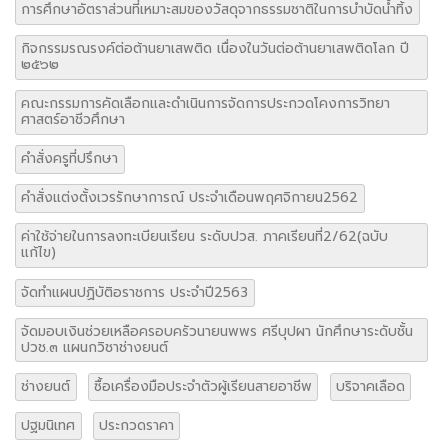
การศึกษาอัตราส่วนที่เหมาะสมของวัสดุจากธรรมชาติในการบำบัดน้ำทิ้ง
กิจกรรมรณรงค์ต่อต้านยาเสพติด เนื่องในวันต่อต้านยาเสพติดโลก ปี
๒๕๖๒
คณะกรรมการคัดเลือกและดำเนินการจัดการประกวดโคงการวิทยา
ศาสตร์อาชีวศึกษา
คำสั่งครูที่ปรึกษา
คำสั่งแต่งตั้งเวรรักษาการณ์ ประจำเดือนพฤศจิกายน2562
ค่าใช้จ่ายในการลงทะเบียนเรียน ระดับปวส. ภาคเรียนที่2/62(ฉบับ
แก้ไข)
จัดทำแผนปฏิบัติอราชการ ประจำปี2563
จัดมอบเงินช่วยเหลือครอบครัวนายนพพร ศรีบุปผา นักศึกษาระดับชั้น
ปวช.๓ แผนกวิชาช่างยนต์
ช่างยนต์
ซื้อเครื่องมือประจำตัวผู้เรียนสายอาชีพ
บริจาคเลือด
ปฐมนิเทศ
ประกวดราคา