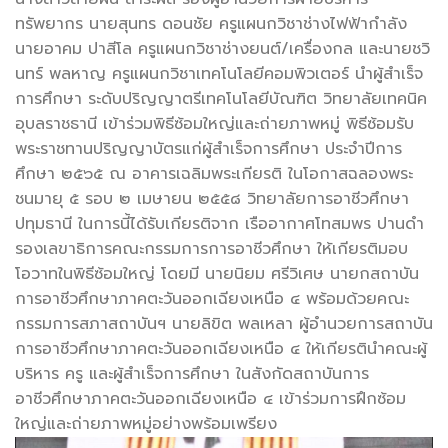
ทรัพยากร
นายสุนทร ดอนชัย ครูแผนกวิชาช่างไฟฟ้ากำลัง
นายอาคม ปาสีโล ครูแผนกวิชาช่างยนต์/เครื่องกล และนายชวิ
นทร์ พลหาญ ครูแผนกวิชาเทคโนโลยีคอมพิวเตอร์ นำผู้สำเร็จ
การศึกษา ระดับปริญญาตรีเทคโนโลยีบัณฑิต วิทยาลัยเทคนิค
อุบลราชธานี เข้าร่วมพิธีซ้อมใหญ่และถ่ายภาพหมู่ พิธีซ้อมรับ
พระราชทานปริญญาบัตรแก่ผู้สำเร็จการศึกษา ประจำปีการ
ศึกษา ๒๕๖๕ ณ อาคารเฉลิมพระเกียรติ ในโอกาสฉลองพระ
ชนมายุ ๕ รอบ ๒ เมษายน ๒๕๕๘ วิทยาลัยการอาชีวศึกษา
ปทุมธานี ในการนี้ได้รับเกียรติจาก เรืออากาศโทสมพร ปานดำ
รองเลขาธิการคณะกรรมการการอาชีวศึกษา ให้เกียรติมอบ
โอวาทในพิธีซ้อมใหญ่ โดยมี นายนิยม ศรีวิเศษ นายกสถาบัน
การอาชีวศึกษาภาคตะวันออกเฉียงเหนือ ๔ พร้อมด้วยคณะ
กรรมการสภาสถาบันฯ นายลิขิต พลเหลา ผู้อำนวยการสถาบัน
การอาชีวศึกษาภาคตะวันออกเฉียงเหนือ ๔ ให้เกียรตินำคณะผู้
บริหาร ครู และผู้สำเร็จการศึกษา ในสังกัดสถาบันการ
อาชีวศึกษาภาคตะวันออกเฉียงเหนือ ๔ เข้าร่วมการฝึกซ้อม
ใหญ่และถ่ายภาพหมู่อย่างพร้อมเพรียง