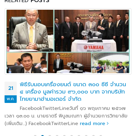
RELATED
POSTS
พิธีรับมอบเครื่องยนต์ ขนาด ๓๐๐ ซีซี จำนวน
21
๔ เครื่อง มูลค่ารวม ๙๖,๐๐๐ บาท จากบริษัท
ไทยยามาฮ่ามอเตอร์ จำกัด
พ.ค.
FacebookTwitterLineวันที่ ๑๖ พฤษภาคม ๒๕๖๗
เวลา ๑๓.๐๐ น. นายธาตรี พิบูลมณฑา ผู้อำนวยการวิทยาลัย
(เพิ่มเติม…) FacebookTwitterLine
read more