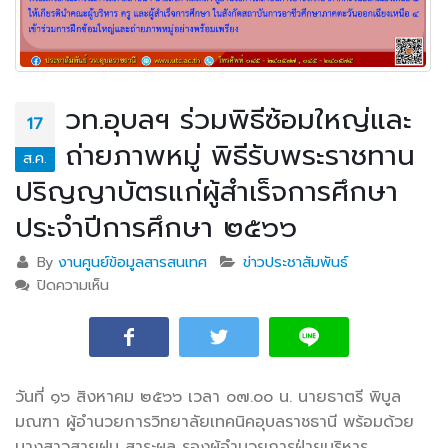
วท.อุบลฯ ร่วมพิธีซ้อมใหญ่และ
17
ถ่ายภาพหมู่ พิธีรับพระราชทาน
ส.ค.
ปริญญาบัตรแก่ผู้สำเร็จการศึกษา
ประจำปีการศึกษา ๒๕๖๖
By
งานศูนย์ข้อมูลสารสนเทศ
ข่าวประชาสัมพันธ์
ปิดความเห็น
บน วท.อุบลฯ ร่วมพิธีซ้อมใหญ่และถ่ายภาพหมู่ พิธีรับ
พระราชทานปริญญาบัตรแก่ผู้สำเร็จการศึกษา ประจำปี
การศึกษา ๒๕๖๖
วันที่ ๑๖ สิงหาคม ๒๕๖๖ เวลา ๐๗.๐๐ น. นายธาตรี พิบูล
มณฑา ผู้อำนวยการวิทยาลัยเทคนิคอุบลราชธานี พร้อมด้วย
นางสาวสายฝน สาระผล รองผู้อำนวยการฝ่ายบริหาร