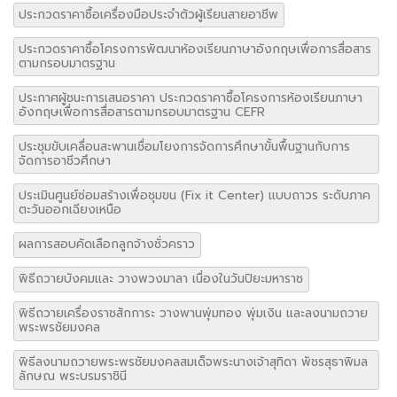
ประกวดราคาซื้อเครื่องมือประจำตัวผู้เรียนสายอาชีพ
ประกวดราคาซื้อโครงการพัฒนาห้องเรียนภาษาอังกฤษเพื่อการสื่อสาร
ตามกรอบมาตรฐาน
ประกาศผู้ชนะการเสนอราคา ประกวดราคาซื้อโครงการห้องเรียนภาษา
อังกฤษเพื่อการสื่อสารตามกรอบมาตรฐาน CEFR
ประชุมขับเคลื่อนสะพานเชื่อมโยงการจัดการศึกษาขั้นพื้นฐานกับการ
จัดการอาชีวศึกษา
ประเมินศูนย์ซ่อมสร้างเพื่อชุมขน (Fix it Center) แบบถาวร ระดับภาค
ตะวันออกเฉียงเหนือ
ผลการสอบคัดเลือกลูกจ้างชั่วคราว
พิธีถวายบังคมและ วางพวงมาลา เนื่องในวันปิยะมหาราช
พิธีถวายเครื่องราชสักการะ วางพานพุ่มทอง พุ่มเงิน และลงนามถวาย
พระพรชัยมงคล
พิธีลงนามถวายพระพรชัยมงคลสมเด็จพระนางเจ้าสุทิดา พัชรสุธาพิมล
ลักษณ พระบรมราชินี