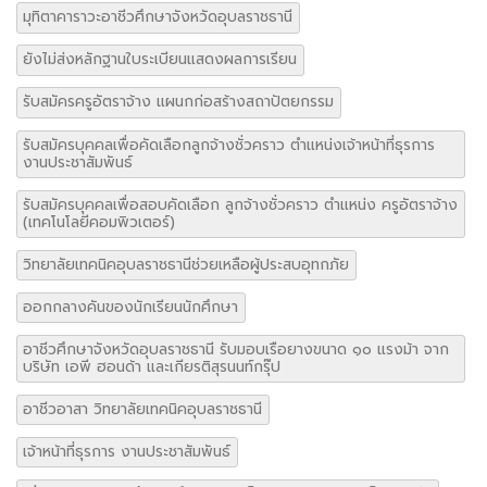
มุทิตาคาราวะอาชีวศึกษาจังหวัดอุบลราชธานี
ยังไม่ส่งหลักฐานใบระเบียนแสดงผลการเรียน
รับสมัครครูอัตราจ้าง แผนกก่อสร้างสถาปัตยกรรม
รับสมัครบุคคลเพื่อคัดเลือกลูกจ้างชั่วคราว ตำแหน่งเจ้าหน้าที่ธุรการ
งานประชาสัมพันธ์
รับสมัครบุคคลเพื่อสอบคัดเลือก ลูกจ้างชั่วคราว ตำแหน่ง ครูอัตราจ้าง
(เทคโนโลยีคอมพิวเตอร์)
วิทยาลัยเทคนิคอุบลราชธานีช่วยเหลือผู้ประสบอุทกภัย
ออกกลางคันของนักเรียนนักศึกษา
อาชีวศึกษาจังหวัดอุบลราชธานี รับมอบเรือยางขนาด ๑๐ แรงม้า จาก
บริษัท เอพี ฮอนด้า และเกียรติสุรนนท์กรุ๊ป
อาชีวอาสา วิทยาลัยเทคนิคอุบลราชธานี
เจ้าหน้าที่ธุรการ งานประชาสัมพันธ์