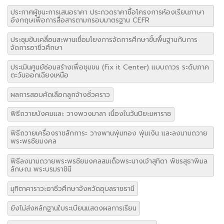
ประกาศผู้ชนะการเสนอราคา ประกวดราคาซื้อโครงการห้องเรียนภาษา
อังกฤษเพื่อการสื่อสารตามกรอบมาตรฐาน CEFR
ประชุมขับเคลื่อนสะพานเชื่อมโยงการจัดการศึกษาขั้นพื้นฐานกับการ
จัดการอาชีวศึกษา
ประเมินศูนย์ซ่อมสร้างเพื่อชุมขน (Fix it Center) แบบถาวร ระดับภาค
ตะวันออกเฉียงเหนือ
ผลการสอบคัดเลือกลูกจ้างชั่วคราว
พิธีถวายบังคมและ วางพวงมาลา เนื่องในวันปิยะมหาราช
พิธีถวายเครื่องราชสักการะ วางพานพุ่มทอง พุ่มเงิน และลงนามถวาย
พระพรชัยมงคล
พิธีลงนามถวายพระพรชัยมงคลสมเด็จพระนางเจ้าสุทิดา พัชรสุธาพิมล
ลักษณ พระบรมราชินี
มุทิตาคาราวะอาชีวศึกษาจังหวัดอุบลราชธานี
ยังไม่ส่งหลักฐานใบระเบียนแสดงผลการเรียน