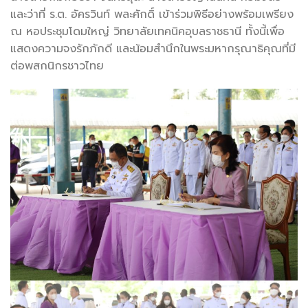
และว่าที่ ร.ต. อัครวินท์ พละศักดิ์ เข้าร่วมพิธีอย่างพร้อมเพรียง
ณ หอประชุมโดมใหญ่ วิทยาลัยเทคนิคอุบลราชธานี ทั้งนี้เพื่อ
แสดงความจงรักภักดี และน้อมสำนึกในพระมหากรุณาธิคุณที่มี
ต่อพสกนิกรชาวไทย