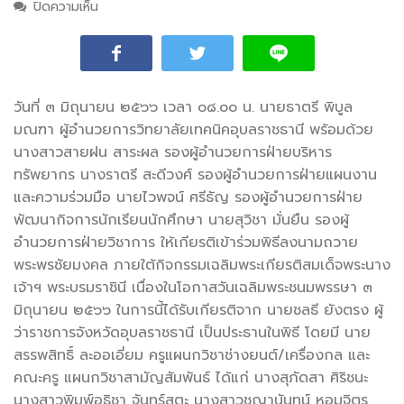
ปิดความเห็น
บน วท.อุบลฯ ร่วมพิธีลงนามถวายพระพรชัยมงคล
กิจกรรมเฉลิมพระเกียรติสมเด็จพระนางเจ้าฯ พระบรม
ราชินี เนื่องในโอกาสวันเฉลิมพระชนมพรรษา ๓ มิถุนายน
๒๕๖๖
วันที่ ๓ มิถุนายน ๒๕๖๖ เวลา ๐๘.๐๐ น. นายธาตรี พิบูล
มณฑา ผู้อำนวยการวิทยาลัยเทคนิคอุบลราชธานี
พร้อมด้วย
นางสาวสายฝน สาระผล รองผู้อำนวยการฝ่ายบริหาร
ทรัพยากร นางราตรี สะดีวงศ์ รองผู้อำนวยการฝ่ายแผนงาน
และความร่วมมือ นายไวพจน์ ศรีธัญ รองผู้อำนวยการฝ่าย
พัฒนากิจการนักเรียนนักศึกษา นายสุวิชา มั่นยืน รองผู้
อำนวยการฝ่ายวิชาการ ให้เกียรติเข้าร่วมพิธีลงนามถวาย
พระพรชัยมงคล ภายใต้กิจกรรมเฉลิมพระเกียรติสมเด็จพระนาง
เจ้าฯ พระบรมราชินี เนื่องในโอกาสวันเฉลิมพระชนมพรรษา ๓
มิถุนายน ๒๕๖๖ ในการนี้ได้รับเกียรติจาก นายชลธี ยังตรง ผู้
ว่าราชการจังหวัดอุบลราชธานี เป็นประธานในพิธี โดยมี นาย
สรรพสิทธิ์ ละออเอี่ยม ครูแผนกวิชาช่างยนต์/เครื่องกล และ
คณะครู แผนกวิชาสามัญสัมพันธ์ ได้แก่ นางสุภัดสา ศิริชนะ
นางสาวพิมพ์อธิชา จันทร์สุตะ นางสาวชญานันทน์ หอมจิตร