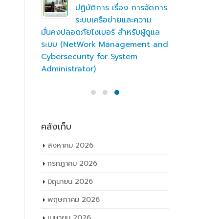
ร
ปฏิบัติการ เรื่อง การจัดการ
อุบลราชธา
านของ
ระบบเครือข่ายและความ
ปีการศึก
รจัดการ
มั่นคงปลอดภัยไซเบอร์ สำหรับผู้ดูแล
 2569
ระบบ (NetWork Management and
Cybersecurity for System
Administrator)
จังหวัด
จกรรม
จักรยานย
อุบล คนรุ่น
ติ เพื่อ
คลังเก็บ
สิงหาคม 2026
ะจำ
69
กรกฎาคม 2026
มิถุนายน 2026
พฤษภาคม 2026
เมษายน 2026