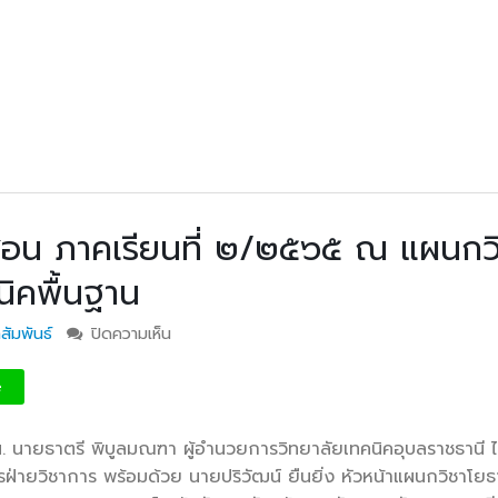
สอน ภาคเรียนที่ ๒/๒๕๖๕ ณ แผนกว
ิคพื้นฐาน
สัมพันธ์
ปิดความเห็น
บน การนิเทศการเรียนการสอน ภาคเรียนที่ ๒/๒
แผนกวิชาโยธา และแผนกวิชาเทคนิคพื้นฐาน
e
น. นายธาตรี พิบูลมณฑา ผู้อำนวยการวิทยาลัยเทคนิค
อุบลราชธานี 
ารฝ่ายวิชาการ พร้อมด้วย นายปริวัฒน์ ยืนยิ่ง หัวหน้าแผนกวิชาโยธ