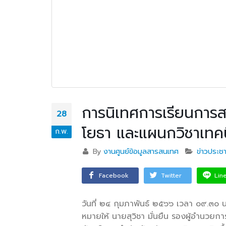
การนิเทศการเรียนการ
28
โยธา และแผนกวิชาเทคน
ก.พ.
By
งานศูนย์ข้อมูลสารสนเทศ
ข่าวประชา
Facebook
Twitter
Lin
วันที่ ๒๔ กุมภาพันธ์ ๒๕๖๖ เวลา ๐๙.๓๐ 
หมายให้ นายสุวิชา มั่นยืน รองผู้อำนวยก