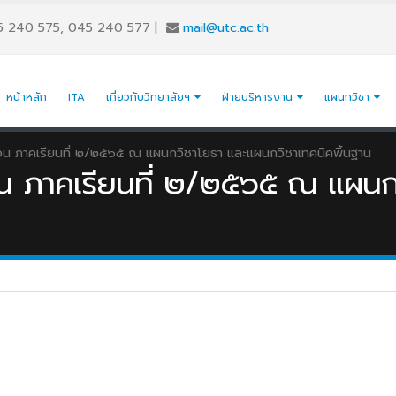
5 240 575, 045 240 577
|
mail@utc.ac.th
หน้าหลัก
ITA
เกี่ยวกับวิทยาลัยฯ
ฝ่ายบริหารงาน
แผนกวิชา
อน ภาคเรียนที่ ๒/๒๕๖๕ ณ แผนกวิชาโยธา และแผนกวิชาเทคนิคพื้นฐาน
น ภาคเรียนที่ ๒/๒๕๖๕ ณ แผนก