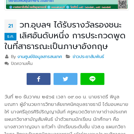
วท.อุบลฯ ได้รับรางวัลรองชนะ
21
เลิศอันดับหนึ่ง การประกวดพูด
ธ.ค.
ในที่สาธารณะเป็นภาษาอังกฤษ
By
งานศูนย์ข้อมูลสารสนเทศ
ข่าวประชาสัมพันธ์
ปิดความเห็น
บน วท.อุบลฯ ได้รับรางวัลรองชนะเลิศอันดับหนึ่ง การ
ประกวดพูดในที่สาธารณะเป็นภาษาอังกฤษ
วันที่ ๒๐ ธันวาคม ๒๕๖๕ เวลา ๐๙.๐๐ น. นายธาตรี พิบูล
มณฑา ผู้อำนวยการวิทยาลัยเทคนิคอุบลราชธานี ได้มอบหมาย
ให้ นางศรีอุดร
ศิริปริญญานันท์ ครูหมวดวิชาภาษาต่างประเทศ
แผนกวิชาสามัญสัมพันธ์ นำตัวแทนนักเรียน นักศึกษา คือ
นางสาวกาญจนา แก้วคำ นักเรียนระดับชั้น ปวส.๑ แผนกวิชา