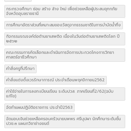
กระทรวงศึกษา ซ่อม สร้าง ล้าง ใหม่ เพื่อช่วยเหลือผู้ประสบอุทกภัย
จังหวัดอุบลราชธานี
การศึกษาอัตราส่วนที่เหมาะสมของวัสดุจากธรรมชาติในการบำบัดน้ำทิ้ง
กิจกรรมรณรงค์ต่อต้านยาเสพติด เนื่องในวันต่อต้านยาเสพติดโลก ปี
๒๕๖๒
คณะกรรมการคัดเลือกและดำเนินการจัดการประกวดโคงการวิทยา
ศาสตร์อาชีวศึกษา
คำสั่งครูที่ปรึกษา
คำสั่งแต่งตั้งเวรรักษาการณ์ ประจำเดือนพฤศจิกายน2562
ค่าใช้จ่ายในการลงทะเบียนเรียน ระดับปวส. ภาคเรียนที่2/62(ฉบับ
แก้ไข)
จัดทำแผนปฏิบัติอราชการ ประจำปี2563
จัดมอบเงินช่วยเหลือครอบครัวนายนพพร ศรีบุปผา นักศึกษาระดับชั้น
ปวช.๓ แผนกวิชาช่างยนต์