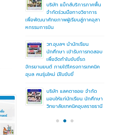
ึกษาต่อ
บริษัท แบ็กส์บริการภาคพื้น
ตา
จำกัดร่วมมือทางวิชาการ
เพื่อพัฒนาศักยภาพผู้เรียนสู่ภาคอุสา
สถานศึกษา
หกรรมการบิน
อาชีวศึก
ื่อสร้าง
ู่มือ
ning
วท.อุบลฯ นำนักเรียน
(MTOE)
นักศึกษา เข้ารับการทดสอบ
เพื่อจัดทำใบขับขี่รถ
จักรยานยนต์ ภายใต้โครงการเทคนิค
ทึกความ
อุบล คนรุ่นใหม่ มีใบขับขี่
 ร่วมกับ
ชั่น
บริษัท แลคตาซอย จำกัด
มอบให้แก่นักเรียน นักศึกษา
วิทยาลัยเทคนิคอุบลราชธานี