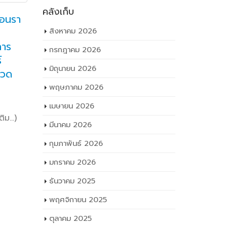
คลังเก็บ
สอนรา
เรื่อง ยกเลิกประกาศราย
ปร
16
25
ชื่อผู้ชนะการเสนอราคา
ปร
สิงหาคม 2026
ก.ค.
พ.ย.
การ
ชุดอุปกรณ์ห้องโดยสาร
ชุ
กรกฎาคม 2026
์
จำลอง SMART CABIN
กระบวน
มิถุนายน 2026
กวด
MOCKUP พร้อมเครื่องมือช่าง
ทางกลข
ซ่อมอากาศยาน จำนวน ๑ ชุด
วิศวกรร
พฤษภาคม 2026
FacebookTwitterLine (เพิ่มเติม…)
FacebookT
เมษายน 2026
FacebookTwitterLine
Facebook
ติม…)
มีนาคม 2026
read more
read mo
กุมภาพันธ์ 2026
มกราคม 2026
ธันวาคม 2025
พฤศจิกายน 2025
ตุลาคม 2025