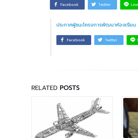
บริษัท แบ็กส์บริการภาคพื้น
Facebook
Twitter
Lin
จำกัดร่วมมือทางวิชาการ
เพื่อพัฒนาศักยภาพผู้เรียนสู่ภาคอุสา
สถานศึ
ประกาศผู้ชนะโครงการพัฒนาห้องเรียน
หกรรมการบิน
อาชีวศ
Facebook
Twitter
วท.อุบลฯ นำนักเรียน
นักศึกษา เข้ารับการทดสอบ
เพื่อจัดทำใบขับขี่รถ
จักรยานยนต์ ภายใต้โครงการเทคนิค
อุบล คนรุ่นใหม่ มีใบขับขี่
RELATED
POSTS
บริษัท แลคตาซอย จำกัด
มอบให้แก่นักเรียน นักศึกษา
วิทยาลัยเทคนิคอุบลราชธานี