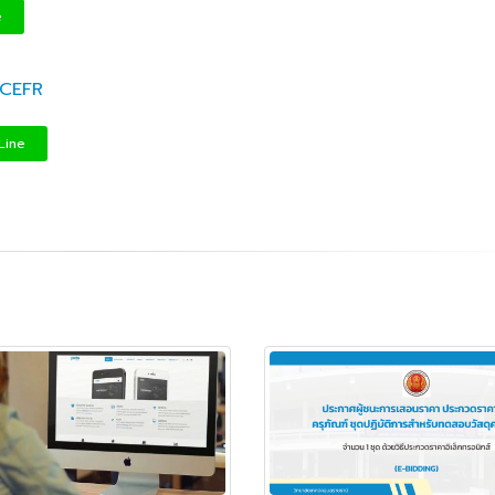
กรรมการติดตามการ
อุบลราชธานี การรับบุคคลเข้าศ
e
ติดตามการดำเนินงานของ
ปีการศึกษา 2563 ประเภทโคว
กษาในการขับเคลื่อนการจัดการ
 CEFR
ึกษา ปีงบประมาณ พ.ศ. 2569
วท.อุบลฯ จัดประชุมเพ
ความเข้าใจ เกี่ยวกับค
Line
Maintenance Trai
Organisation Exposition 
วท.อุบลฯ ลงนามบัน
เข้าใจร่วมมือ (MOU)
บริษัท ทีเจซี คอร์ปอเร
จำกัด เพื่อการเรียนการสอน
อาชีวศึกษา