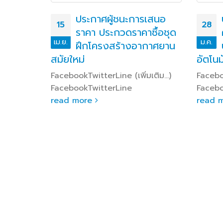
รเสนอ
ประกาศผู้ชนะการเสนอ
15
28
ซื้อ
ราคา ประกวดราคาซื้อชุด
เม.ย.
ม.ค.
ติการ
ฝึกโครงสร้างอากาศยาน
ี จำนวน
สมัยใหม่
อัตโนม
าคา
FacebookTwitterLine (เพิ่มเติม…)
Faceboo
ding)
FacebookTwitterLine
Facebo
read more
read 
มเติม…)