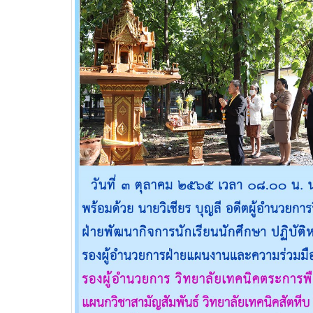
เพื่อพัฒนาศักยภาพผู้เรียนสู่ภาคอุสา
สถานศึ
หกรรมการบิน
อาชีวศ
วท.อุบลฯ นำนักเรียน
นักศึกษา เข้ารับการทดสอบ
เพื่อจัดทำใบขับขี่รถ
จักรยานยนต์ ภายใต้โครงการเทคนิค
อุบล คนรุ่นใหม่ มีใบขับขี่
บริษัท แลคตาซอย จำกัด
มอบให้แก่นักเรียน นักศึกษา
วิทยาลัยเทคนิคอุบลราชธานี