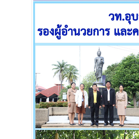
วท.อุบลฯ ต้อนรับผู้แทนจาก
บริษัท แบ็กส์บริการภาคพื้น
จำกัดร่วมมือทางวิชาการ