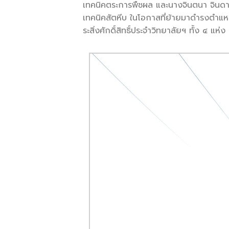
เทคนิคตระการพืชผล และนางจินตนา จินดา
เทคนิคสัตหีบ ในโอกาสที่ย้ายมาดำรงตำแห
ระสิ่งศักดิ์สิทธิ์ประจำวิทยาลัยฯ ทั้ง ๔ แห่