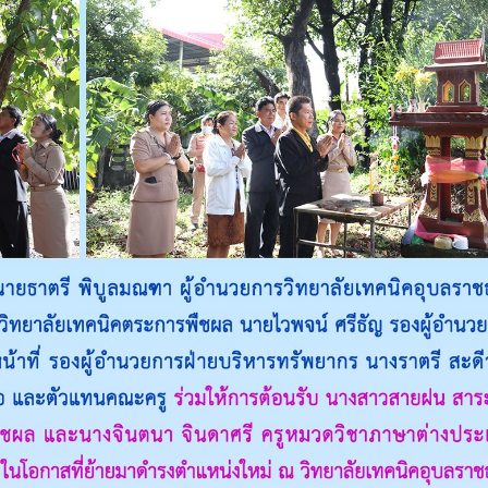
กษาในการขับเคลื่อนการจัดการ
ึกษา ปีงบประมาณ พ.ศ. 2569
วท.อุบลฯ จัดประชุมเพ
ความเข้าใจ เกี่ยวกับค
Maintenance Trai
Organisation Exposition 
วท.อุบลฯ ลงนามบัน
เข้าใจร่วมมือ (MOU)
บริษัท ทีเจซี คอร์ปอเร
จำกัด เพื่อการเรียนการสอน
อาชีวศึกษา