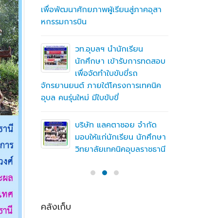
เพื่อพัฒนาศักยภาพผู้เรียนสู่ภาคอุสา
สถานศึกษา
หกรรมการบิน
อาชีวศึก
ื่อสร้าง
ู่มือ
ning
วท.อุบลฯ นำนักเรียน
(MTOE)
นักศึกษา เข้ารับการทดสอบ
เพื่อจัดทำใบขับขี่รถ
จักรยานยนต์ ภายใต้โครงการเทคนิค
ทึกความ
อุบล คนรุ่นใหม่ มีใบขับขี่
 ร่วมกับ
ชั่น
บริษัท แลคตาซอย จำกัด
มอบให้แก่นักเรียน นักศึกษา
วิทยาลัยเทคนิคอุบลราชธานี
คลังเก็บ