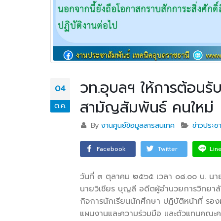
วท.อุบลฯ ให้การต้อนร
04
สามัญสัมพันธ์ คนใหม่
ต.ค.
By
งานศูนย์ข้อมูลสารสนเทศ
ข่าวประชา
Facebook
Twitter
Lin
วันที่ ๓ ตุลาคม ๒๕๖๕ เวลา ๐๘.๐๐ น. นา
นายวิเชียร บุญลี อดีตผู้อำนวยการวิทย
กิจการนักเรียนนักศึกษา ปฏิบัติหน้าที่ 
แผนงานและความร่วมมือ และตัวแทนคณะครู