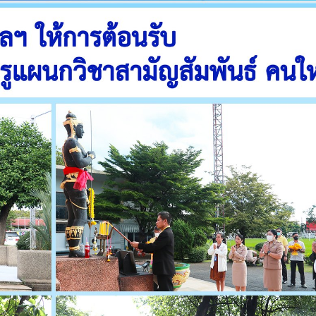
วท.อุบลฯ ต้อนรับคณะ
ประกาศวิทยาลัยเทคน
กรรมการติดตามการ
อุบลราชธานี การรับบุคคลเข้าศ
ติดตามการดำเนินงานของ
ปีการศึกษา 2563 ประเภทโคว