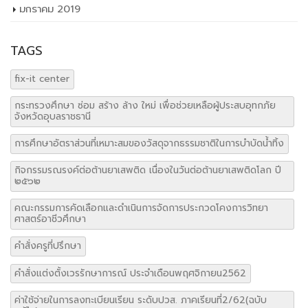
มกราคม 2019
TAGS
fix-it center
กระทรวงศึกษา ซ่อม สร้าง ล้าง ใหม่ เพื่อช่วยเหลือผู้ประสบอุทกภัย
จังหวัดอุบลราชธานี
การศึกษาอัตราส่วนที่เหมาะสมของวัสดุจากธรรมชาติในการบำบัดน้ำทิ้ง
กิจกรรมรณรงค์ต่อต้านยาเสพติด เนื่องในวันต่อต้านยาเสพติดโลก ปี
๒๕๖๒
คณะกรรมการคัดเลือกและดำเนินการจัดการประกวดโคงการวิทยา
ศาสตร์อาชีวศึกษา
คำสั่งครูที่ปรึกษา
คำสั่งแต่งตั้งเวรรักษาการณ์ ประจำเดือนพฤศจิกายน2562
ค่าใช้จ่ายในการลงทะเบียนเรียน ระดับปวส. ภาคเรียนที่2/62(ฉบับ