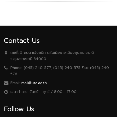
Contact Us
เลขที่:
5 ถนน เเจ้งสนิท ต.ในเมือง อ.เมืองอุบลราชธานี
จ.อุบลราชธานี 34000
Phone:
(045) 240-577, (045) 240-575 Fax: (045) 240-
576
Email:
mail@utc.ac.th
เวลาทำการ:
จันทร์ - ศุกร์ / 8:00 - 17:00
Follow Us