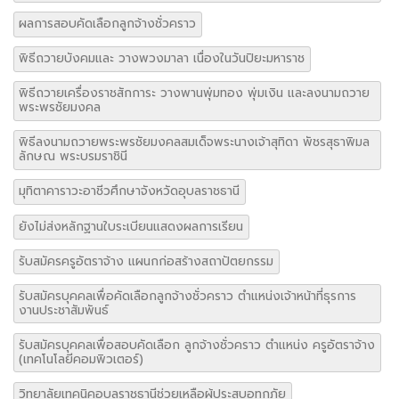
ผลการสอบคัดเลือกลูกจ้างชั่วคราว
พิธีถวายบังคมและ วางพวงมาลา เนื่องในวันปิยะมหาราช
พิธีถวายเครื่องราชสักการะ วางพานพุ่มทอง พุ่มเงิน และลงนามถวาย
พระพรชัยมงคล
พิธีลงนามถวายพระพรชัยมงคลสมเด็จพระนางเจ้าสุทิดา พัชรสุธาพิมล
ลักษณ พระบรมราชินี
มุทิตาคาราวะอาชีวศึกษาจังหวัดอุบลราชธานี
ยังไม่ส่งหลักฐานใบระเบียนแสดงผลการเรียน
รับสมัครครูอัตราจ้าง แผนกก่อสร้างสถาปัตยกรรม
รับสมัครบุคคลเพื่อคัดเลือกลูกจ้างชั่วคราว ตำแหน่งเจ้าหน้าที่ธุรการ
งานประชาสัมพันธ์
รับสมัครบุคคลเพื่อสอบคัดเลือก ลูกจ้างชั่วคราว ตำแหน่ง ครูอัตราจ้าง
(เทคโนโลยีคอมพิวเตอร์)
วิทยาลัยเทคนิคอุบลราชธานีช่วยเหลือผู้ประสบอุทกภัย