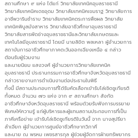
สถานศึกษา ๙ แห่ง ได้แก่ วิทยาลัยเทคนิคอุบลรา
ชธานี
วิทยาลัยเทคนิคเดชอุดม วิทยาลัยเทคนิคเขมราฐ วิทยาลัยการ
อาชีพวารินชำราบ วิทยาลัยเทคนิคตระการพืชผล วิทยาลัย
เทคนิคพิบูลมังสาหาร วิทยาลัยอาชีวศึกษาอุบลราชธานี
วิทยาลัยสารพัดช่างอุบลราชธานีและวิทยาลัยเกษตรและ
เทคโนโลยีอุบลราชธานี โดยมี นายลิขิต พลเหลา ผู้อำนวยการ
สถาบันการอาชีวศึกษาภาคตะวันออกเฉียงเหนือ ๔ กล่าว
ต้อนรับผู้ร่วมงาน
และนายนิยม แสงวงศ์ ผู้อำนวยการวิทยาลัยเทคนิค
อุบลราชธานี ประธานกรรมการอาชีวศึกษาจังหวัดอุบลราชธานี
กล่าวรายงานการดำเนินงานต่อประธานในพิธี
ทั้งนี้ มีสถานประกอบการที่ได้รับคัดเลือกเข้ารับโล่เชิดชูเกียรติ
ทั้งหมด จำนวน ๗๖ แห่ง จาก ๙ สถานศึกษา สังกัด
อาชีวศึกษาจังหวัดอุบลราชธานี พร้อมด้วยรับฟังการบรรยาย
พิเศษให้ความรู้ แก่ผู้บริหารและผู้แทนสถานประกอบการที่เป็น
ภาคีเครือข่าย เข้ารับโล่เชิดชูเกียรติในวันนี้ จาก นางสุปรียา
ลำเจียก ผู้อำนวยการศูนย์อาชีวศึกษาทวิภาคี
และนาย ณ พรหม เพชรสารกุล ผู้ช่วยผู้จัดการฝ่ายทรัพยากร