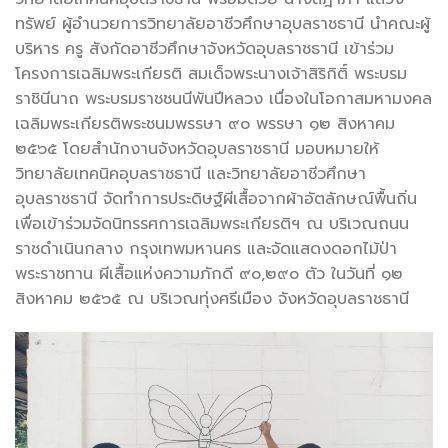
ทรัพย์ ผู้อำนวยการวิทยาลัยอาชีวศึกษาอุบลราชธานี นำคณะผู้
บริหาร ครู สังกัดอาชีวศึกษาจังหวัดอุบลราชธานี เข้าร่วม
โครงการเฉลิมพระเกียรติ สมเด็จพระนางเจ้าสิริกิติ์ พระบรม
ราชินีนาถ พระบรมราชชนนีพันปีหลวง เนื่องในโอกาสมหามงคล
เฉลิมพระเกียรติพระชนมพรรษา ๙๐ พรรษา ๑๒ สิงหาคม
๒๕๖๕ โดยสำนักงานจังหวัดอุบลราชธานี มอบหมายให้
วิทยาลัยเทคนิคอุบลราชธานี และวิทยาลัยอาชีวศึกษา
อุบลราชธานี จัดทำการประดิษฐ์ผีเสื้อจากผ้าอัตลักษณ์พื้นถิ่น
เพื่อเข้าร่วมจัดนิทรรศการเฉลิมพระเกียรติฯ ณ บริเวณถนน
ราชดำเนินกลาง กรุงเทพมหานคร และจัดแสดงดอกไม้ป่า
พระราชทาน ผีเสื้อแห่งความภักดี ๙๐,๒๙๐ ตัว ในวันที่ ๑๒
สิงหาคม ๒๕๖๕ ณ บริเวณทุ่งศรีเมือง จังหวัดอุบลราชธานี