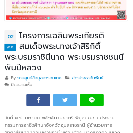
โครงการเฉลิมพระเกียรติ
02
สมเด็จพระนางเจ้าสิริกิติ์
พ.ค.
พระบรมราชินีนาถ พระบรมราชชนนี
พันปีหลวง
By
งานศูนย์ข้อมูลสารสนเทศ
ข่าวประชาสัมพันธ์
ปิดความเห็น
บน โครงการเฉลิมพระเกียรติ สมเด็จพระนางเจ้าสิริกิติ์
พระบรมราชินีนาถ พระบรมราชชนนีพันปีหลวง
วันที่ ๒๘ เมษายน ๒๕๖๕
นายธาตรี พิบูลมณฑา ประธาน
กรรมการอาชีวศึกษาจังหวัดอุบลราชธานี ผู้อำนวยการ
วิทยาลัยเทคนิคอุบลราชธานี พร้อมด้วย นางลฎาภา แสวง