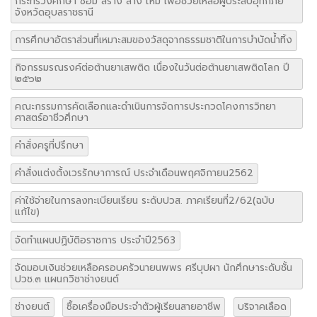
กระทรวงศึกษา ซ่อม สร้าง ล้าง ใหม่ เพื่อช่วยเหลือผู้ประสบอุทกภัย
จังหวัดอุบลราชธานี
การศึกษาอัตราส่วนที่เหมาะสมของวัสดุจากธรรมชาติในการบำบัดน้ำทิ้ง
กิจกรรมรณรงค์ต่อต้านยาเสพติด เนื่องในวันต่อต้านยาเสพติดโลก ปี
๒๕๖๒
คณะกรรมการคัดเลือกและดำเนินการจัดการประกวดโคงการวิทยา
ศาสตร์อาชีวศึกษา
คำสั่งครูที่ปรึกษา
คำสั่งแต่งตั้งเวรรักษาการณ์ ประจำเดือนพฤศจิกายน2562
ค่าใช้จ่ายในการลงทะเบียนเรียน ระดับปวส. ภาคเรียนที่2/62(ฉบับ
แก้ไข)
จัดทำแผนปฏิบัติอราชการ ประจำปี2563
จัดมอบเงินช่วยเหลือครอบครัวนายนพพร ศรีบุปผา นักศึกษาระดับชั้น
ปวช.๓ แผนกวิชาช่างยนต์
ช่างยนต์
ซื้อเครื่องมือประจำตัวผู้เรียนสายอาชีพ
บริจาคเลือด