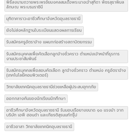
พิธีลงนามถวายพระพรชัยมงคลสมเด็จพระนางเจ้าสุทิดา พัชรสุธาพิมล
ลักษณ พระบรมราชินี
มุทิตาคาราวะอาชีวศึกษาจังหวัดอุบลราชธานี
ยังไม่ส่งหลักฐานใบระเบียนแสดงผลการเรียน
รับสมัครครูอัตราจ้าง แผนกก่อสร้างสถาปัตยกรรม
รับสมัครบุคคลเพื่อคัดเลือกลูกจ้างชั่วคราว ตำแหน่งเจ้าหน้าที่ธุรการ
งานประชาสัมพันธ์
รับสมัครบุคคลเพื่อสอบคัดเลือก ลูกจ้างชั่วคราว ตำแหน่ง ครูอัตราจ้าง
(เทคโนโลยีคอมพิวเตอร์)
วิทยาลัยเทคนิคอุบลราชธานีช่วยเหลือผู้ประสบอุทกภัย
ออกกลางคันของนักเรียนนักศึกษา
อาชีวศึกษาจังหวัดอุบลราชธานี รับมอบเรือยางขนาด ๑๐ แรงม้า จาก
บริษัท เอพี ฮอนด้า และเกียรติสุรนนท์กรุ๊ป
อาชีวอาสา วิทยาลัยเทคนิคอุบลราชธานี