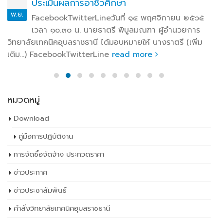
ประเมินผลการอาชีวศึกษา
พ.ย.
FacebookTwitterLineวันที่ ๑๔ พฤศจิกายน ๒๕๖๕
เวลา ๑๐.๓๐ น. นายธาตรี พิบูลมณฑา ผู้อำนวยการ
วิทยาลัยเทคนิคอุบลราชธานี ได้มอบหมายให้ นางราตรี (เพิ่ม
เติม…) FacebookTwitterLine
read more
หมวดหมู่
Download
คู่มือการปฏิบัติงาน
การจัดซื้อจัดจ้าง ประกวดราคา
ข่าวประกาศ
ข่าวประชาสัมพันธ์
คำสั่งวิทยาลัยเทคนิคอุบลราชธานี