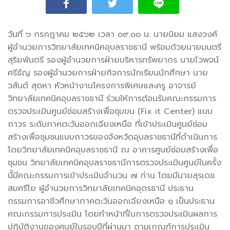
วันที่ ๖ กรกฎาคม ๒๕๖๒ เวลา ๐๙.๐๐ น. นายนิยม แสงวงศ์
ผู้อำนวยการวิทยาลัยเทคนิคอุบลราชธานี
พร้อมด้วยนายมนตรี
สุริยพันตรี รองผู้อำนวยการฝ่ายบริหารทรัพยากร นายไวพจน์
ศรีธัญ รองผู้อำนวยการฝ่ายกิจการนักเรียนนักศึกษา นาย
วสันต์ สุดหา หัวหน้างานโครงการพิเศษและครู อาจารย์
วิทยาลัยเทคนิคอุบลราชธานี ร่วมให้การต้อนรับคณะกรรมการ
ตรวจประเมินศูนย์ซ่อมสร้างเพื่อชุมขน (Fix it Center) แบบ
ถาวร ระดับภาคตะวันออกเฉียงเหนือ ที่เข้าประเมินศูนย์ซ่อม
สร้างเพื่อชุมชนแบบถาวรของจังหวัดอ
ุบลราชธานีที่ดำเนินการ
โดยวิทยาลัยเทคนิคอุบลราชธานี ณ อาคารศูนย์ซ่อมสร้างเพื่อ
ชุมชน วิทยาลัยเทคนิคอุบลราชธานีการตรวจประเมินศูนย์ในครั้ง
นี้มีคณะกรรมการเข้าประเมินจำนวน ๗ ท่าน โดยมีนายสุรเดช
สมศรีโย ผู้อำนวยการวิทยาลัยเทคนิคอุดรธานี ประธาน
กรรมการอาชีวศึกษาภาคตะวันออกเฉียงเหนือ ๑ เป็นประธาน
คณะกรรมการประเมิน โดยทำหน้าที่ในการตรวจประเมินผลการ
ปฏิบัติงานของศูนย์ในรอบปีที่ผ่านมา ตามเกณฑ์การประเมิน