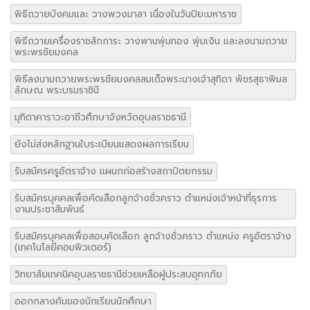
พิธีถวายบังคมและ วางพวงมาลา เนื่องในวันปิยะมหาราช
พิธีถวายเครื่องราชสักการะ วางพานพุ่มทอง พุ่มเงิน และลงนามถวาย
พระพรชัยมงคล
พิธีลงนามถวายพระพรชัยมงคลสมเด็จพระนางเจ้าสุทิดา พัชรสุธาพิมล
ลักษณ พระบรมราชินี
มุทิตาคาราวะอาชีวศึกษาจังหวัดอุบลราชธานี
ยังไม่ส่งหลักฐานใบระเบียนแสดงผลการเรียน
รับสมัครครูอัตราจ้าง แผนกก่อสร้างสถาปัตยกรรม
รับสมัครบุคคลเพื่อคัดเลือกลูกจ้างชั่วคราว ตำแหน่งเจ้าหน้าที่ธุรการ
งานประชาสัมพันธ์
รับสมัครบุคคลเพื่อสอบคัดเลือก ลูกจ้างชั่วคราว ตำแหน่ง ครูอัตราจ้าง
(เทคโนโลยีคอมพิวเตอร์)
วิทยาลัยเทคนิคอุบลราชธานีช่วยเหลือผู้ประสบอุทกภัย
ออกกลางคันของนักเรียนนักศึกษา