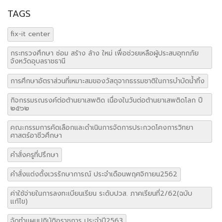
TAGS
fix-it center
กระทรวงศึกษา ซ่อม สร้าง ล้าง ใหม่ เพื่อช่วยเหลือผู้ประสบอุทกภัย
จังหวัดอุบลราชธานี
การศึกษาอัตราส่วนที่เหมาะสมของวัสดุจากธรรมชาติในการบำบัดน้ำทิ้ง
กิจกรรมรณรงค์ต่อต้านยาเสพติด เนื่องในวันต่อต้านยาเสพติดโลก ปี
๒๕๖๒
คณะกรรมการคัดเลือกและดำเนินการจัดการประกวดโคงการวิทยา
ศาสตร์อาชีวศึกษา
คำสั่งครูที่ปรึกษา
คำสั่งแต่งตั้งเวรรักษาการณ์ ประจำเดือนพฤศจิกายน2562
ค่าใช้จ่ายในการลงทะเบียนเรียน ระดับปวส. ภาคเรียนที่2/62(ฉบับ
แก้ไข)
จัดทำแผนปฏิบัติอราชการ ประจำปี2563