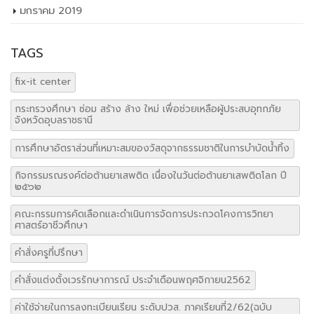
TAGS
fix-it center
กระทรวงศึกษา ซ่อม สร้าง ล้าง ใหม่ เพื่อช่วยเหลือผู้ประสบอุทกภัย
จังหวัดอุบลราชธานี
การศึกษาอัตราส่วนที่เหมาะสมของวัสดุจากธรรมชาติในการบำบัดน้ำทิ้ง
กิจกรรมรณรงค์ต่อต้านยาเสพติด เนื่องในวันต่อต้านยาเสพติดโลก ปี
๒๕๖๒
คณะกรรมการคัดเลือกและดำเนินการจัดการประกวดโคงการวิทยา
ศาสตร์อาชีวศึกษา
คำสั่งครูที่ปรึกษา
คำสั่งแต่งตั้งเวรรักษาการณ์ ประจำเดือนพฤศจิกายน2562
ค่าใช้จ่ายในการลงทะเบียนเรียน ระดับปวส. ภาคเรียนที่2/62(ฉบับ
แก้ไข)
จัดทำแผนปฏิบัติอราชการ ประจำปี2563