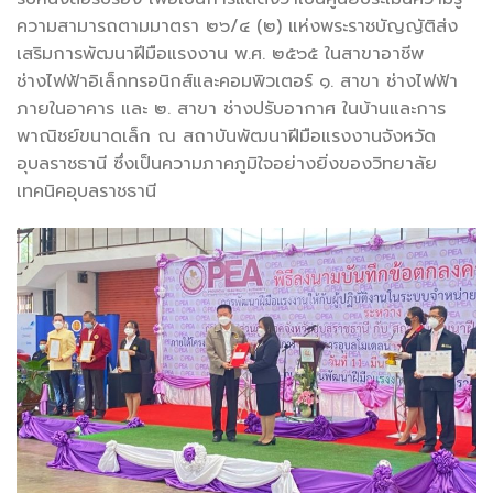
ความสามารถตามมาตรา ๒๖/๔ (๒) แห่งพระราชบัญญัติส่ง
เสริมการพัฒนาฝีมือแรงงาน พ.ศ. ๒๕๖๕ ในสาขาอาชีพ
ช่างไฟฟ้าอิเล็กทรอนิกส์และคอมพิวเตอร์ ๑. สาขา ช่างไฟฟ้า
ภายในอาคาร และ ๒. สาขา ช่างปรับอากาศ ในบ้านและการ
พาณิชย์ขนาดเล็ก ณ สถาบันพัฒนาฝีมือแรงงานจังหวัด
อุบลราชธานี ซึ่งเป็นความภาคภูมิใจอย่างยิ่งของวิทยาลัย
เทคนิคอุบลราชธานี