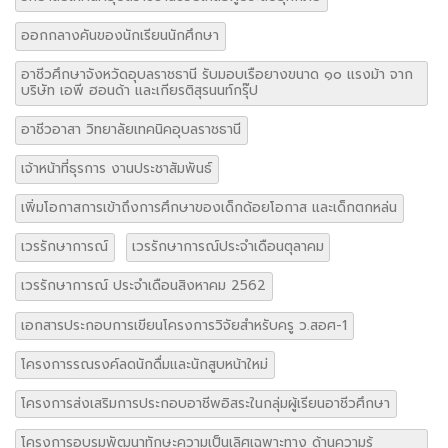
อาชีวศึกษาจังหวัดอุบลราชธานี รับมอบเรือยางขนาด ๑๐ แรงม้า จาก
บริษัท เอพี ฮอนด้า และเกียรติสุรนนท์กรุ๊ป
อาชีวอาสา วิทยาลัยเทคนิคอุบลราชธานี
เจ้าหน้าที่ธุรการ งานประชาสัมพันธ์
เพิ่มโอกาสการเข้าถึงการศึกษาของเด็กด้อยโอกาส และเด็กตกหล่น
เวรรักษาการณ์
เวรรักษาการณ์ประจำเดือนตุลาคม
เวรรักษาการณ์ ประจำเดือนสิงหาคม 2562
เอกสารประกอบการเขียนโครงการวิจัยสำหรับครู ว.สอศ-1
โครงการรณรงค์ลดนักดื่มและนักสูบหน้าใหม่
โครงการส่งเสริมการประกอบอาชีพอิสระในกลุ่มผู้เรียนอาชีวศึกษา
โครงการอบรมพัฒนาทักษะความเป็นเลิศเฉพาะทาง ด้านความรู้
คุณธรรม จริยธรรม (Aviation Camp)
ใบลงทะเบียน