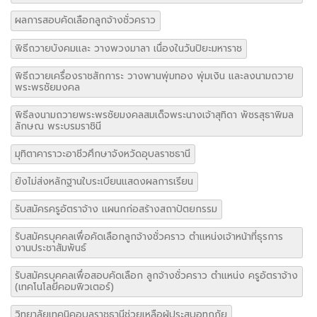
พิธีถวายเครื่องราชสักการะ วางพานพุ่มทอง พุ่มเงิน และลงนามถวาย
พระพรชัยมงคล
พิธีลงนามถวายพระพรชัยมงคลสมเด็จพระนางเจ้าสุทิดา พัชรสุธาพิมล
ลักษณ พระบรมราชินี
มุทิตาคาราวะอาชีวศึกษาจังหวัดอุบลราชธานี
ยังไม่ส่งหลักฐานใบระเบียนแสดงผลการเรียน
รับสมัครครูอัตราจ้าง แผนกก่อสร้างสถาปัตยกรรม
รับสมัครบุคคลเพื่อคัดเลือกลูกจ้างชั่วคราว ตำแหน่งเจ้าหน้าที่ธุรการ
งานประชาสัมพันธ์
รับสมัครบุคคลเพื่อสอบคัดเลือก ลูกจ้างชั่วคราว ตำแหน่ง ครูอัตราจ้าง
(เทคโนโลยีคอมพิวเตอร์)
วิทยาลัยเทคนิคอุบลราชธานีช่วยเหลือผู้ประสบอุทกภัย
ออกกลางคันของนักเรียนนักศึกษา