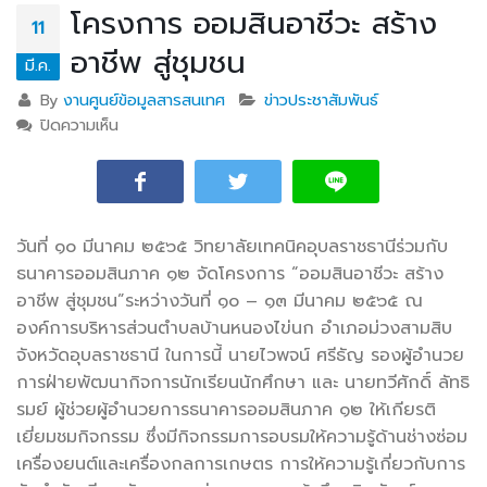
โครงการ ออมสินอาชีวะ สร้าง
11
อาชีพ สู่ชุมชน
มี.ค.
By
งานศูนย์ข้อมูลสารสนเทศ
ข่าวประชาสัมพันธ์
ปิดความเห็น
บน โครงการ ออมสินอาชีวะ สร้างอาชีพ สู่ชุมชน
วันที่ ๑๐ มีนาคม ๒๕๖๕ วิทยาลัยเทคนิคอุบลราชธานีร่วมกับ
ธนาคารออมสินภาค ๑๒ จัดโครงการ “ออมสินอาชีวะ
สร้าง
อาชีพ สู่ชุมชน”ระหว่างวันที่ ๑๐ – ๑๓ มีนาคม ๒๕๖๕ ณ
องค์การบริหารส่วนตำบลบ้านหนองไข่นก อำเภอม่วงสามสิบ
จังหวัดอุบลราชธานี ในการนี้ นายไวพจน์ ศรีธัญ รองผู้อำนวย
การฝ่ายพัฒนากิจการนักเรียนนักศึกษา และ นายทวีศักดิ์ ลัทธิ
รมย์ ผู้ช่วยผู้อำนวยการธนาคารออมสินภาค ๑๒ ให้เกียรติ
เยี่ยมชมกิจกรรม ซึ่งมีกิจกรรมการอบรมให้ความรู้ด้านช่างซ่อม
เครื่องยนต์และเครื่องกลการเกษตร การให้ความรู้เกี่ยวกับการ