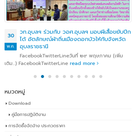
การประเมินศูนย์บ่มเพาะผู้ประกอบการอาชีวศึกษา
21
ระดับจังหวัด จังหวัดอุบลราชธานี ประจำ
ปีงบประมาณ พ.ศ. 2569 (รอบการประเมินปี
ก.ค.
การศึกษา 2568)
FacebookTwitterLineวันที่ 20 กรกฎาคม 2569 เวลา
09.00 น. นายธาตรี พิบูลมณฑา ผู้อำนวยการวิทยาลัยเทคนิค
อุบลราชธานี ปฏิบัติหน้าที่ ผู้อำนวยการสำนักงานอาชีวศึกษา
จังหวัดอุบลราชธานี ให้เกียรติเป็นประธาน (เพิ่มเติม…)
FacebookTwitterLine
read more
หมวดหมู่
Download