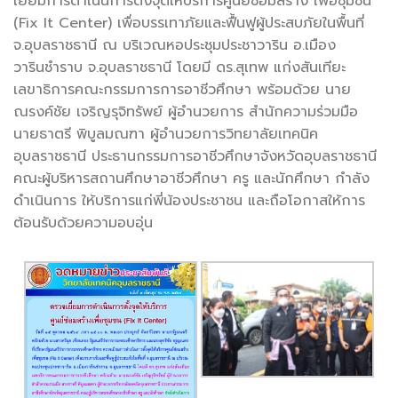
เยี่ยมการดำเนินการตั้งจุดให้บริการศูนย์ซ่อมสร้าง เพื่อชุมชน
(Fix It Center) เพื่อบรรเทาภัยและฟื้นฟูผู้ประสบภัยในพื้นที่
จ.อุบลราชธานี ณ บริเวณหอประชุมประชาวาริน อ.เมือง
วารินชำราบ จ.อุบลราชธานี โดยมี ดร.สุเทพ แก่งสันเทียะ
เลขาธิการคณะกรรมการการอาชีวศึกษา พร้อมด้วย นาย
ณรงค์ชัย เจริญรุจิทรัพย์ ผู้อำนวยการ สำนักความร่วมมือ
นายธาตรี พิบูลมณฑา ผู้อำนวยการวิทยาลัยเทคนิค
อุบลราชธานี ประธานกรรมการอาชีวศึกษาจังหวัดอุบลราชธานี
คณะผู้บริหารสถานศึกษาอาชีวศึกษา ครู และนักศึกษา กำลัง
ดำเนินการ ให้บริการแก่พี่น้องประชาชน และถือโอกาสให้การ
ต้อนรับด้วยความอบอุ่น