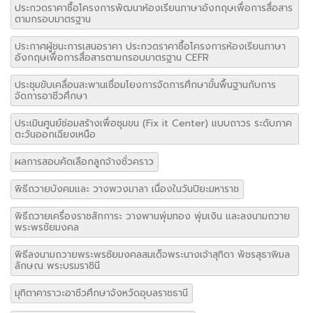
ผลการสอบคัดเลือกลูกจ้างชั่วคราว
พิธีถวายบังคมและ วางพวงมาลา เนื่องในวันปิยะมหาราช
พิธีถวายเครื่องราชสักการะ วางพานพุ่มทอง พุ่มเงิน และลงนามถวาย
พระพรชัยมงคล
พิธีลงนามถวายพระพรชัยมงคลสมเด็จพระนางเจ้าสุทิดา พัชรสุธาพิมล
ลักษณ พระบรมราชินี
มุทิตาคาราวะอาชีวศึกษาจังหวัดอุบลราชธานี
ยังไม่ส่งหลักฐานใบระเบียนแสดงผลการเรียน
รับสมัครครูอัตราจ้าง แผนกก่อสร้างสถาปัตยกรรม
รับสมัครบุคคลเพื่อคัดเลือกลูกจ้างชั่วคราว ตำแหน่งเจ้าหน้าที่ธุรการ
งานประชาสัมพันธ์
รับสมัครบุคคลเพื่อสอบคัดเลือก ลูกจ้างชั่วคราว ตำแหน่ง ครูอัตราจ้าง
(เทคโนโลยีคอมพิวเตอร์)
วิทยาลัยเทคนิคอุบลราชธานีช่วยเหลือผู้ประสบอุทกภัย