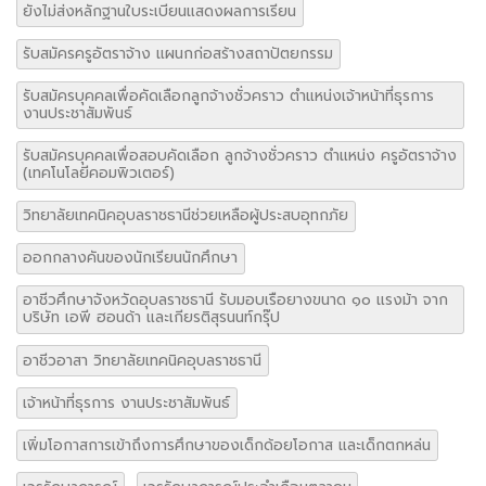
ออกกลางคันของนักเรียนนักศึกษา
อาชีวศึกษาจังหวัดอุบลราชธานี รับมอบเรือยางขนาด ๑๐ แรงม้า จาก
บริษัท เอพี ฮอนด้า และเกียรติสุรนนท์กรุ๊ป
อาชีวอาสา วิทยาลัยเทคนิคอุบลราชธานี
เจ้าหน้าที่ธุรการ งานประชาสัมพันธ์
เพิ่มโอกาสการเข้าถึงการศึกษาของเด็กด้อยโอกาส และเด็กตกหล่น
เวรรักษาการณ์
เวรรักษาการณ์ประจำเดือนตุลาคม
เวรรักษาการณ์ ประจำเดือนสิงหาคม 2562
เอกสารประกอบการเขียนโครงการวิจัยสำหรับครู ว.สอศ-1
โครงการรณรงค์ลดนักดื่มและนักสูบหน้าใหม่
โครงการส่งเสริมการประกอบอาชีพอิสระในกลุ่มผู้เรียนอาชีวศึกษา
โครงการอบรมพัฒนาทักษะความเป็นเลิศเฉพาะทาง ด้านความรู้
คุณธรรม จริยธรรม (Aviation Camp)