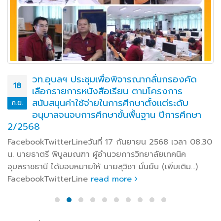
วท.อุบลฯ จัดพิธีเปิดโครงการอบรมทักษะช่วย
13
ฟื้นคืนชีพขั้นพื้นฐาน
ก.ย.
FacebookTwitterLineวันที่ ๙ กันยายน ๒๕๖๗ เวลา
๑๓.๐๐ น. นายธาตรี พิบูลมณฑา ผู้อำนวยการวิทยาลัย
เทคนิคอุบลราชธานี มอบหมายให้ นายไวพจน์ ศรีธัญ รองผู้
อำนวยการฝ่ายพัฒนากิจการนักเรียนนักศึกษา เป็นประธานใน
พิธีเปิดโครงการอบรมทักษะช่วยฟื้นคืนชีพขั้นพื้นฐาน (เพิ่ม
เติม…) FacebookTwitterLine
read more
หมวดหมู่