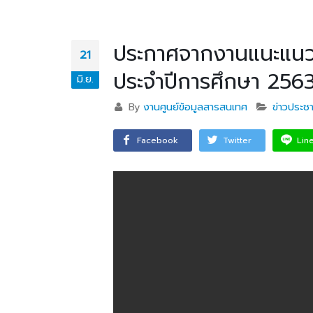
บริษัท แบ็กส์บริการภาคพื้น
จำกัดร่วมมือทางวิชาการ
เพื่อพัฒนาศักยภาพผู้เรียนสู่ภาคอุสา
ประกาศจากงานแนะแนว 
สถานศึ
21
หกรรมการบิน
อาชีวศ
ประจำปีการศึกษา 256
มิ.ย.
วท.อุบลฯ นำนักเรียน
By
งานศูนย์ข้อมูลสารสนเทศ
ข่าวประชา
นักศึกษา เข้ารับการทดสอบ
เพื่อจัดทำใบขับขี่รถ
Facebook
Twitter
Lin
จักรยานยนต์ ภายใต้โครงการเทคนิค
อุบล คนรุ่นใหม่ มีใบขับขี่
บริษัท แลคตาซอย จำกัด
มอบให้แก่นักเรียน นักศึกษา
วิทยาลัยเทคนิคอุบลราชธานี