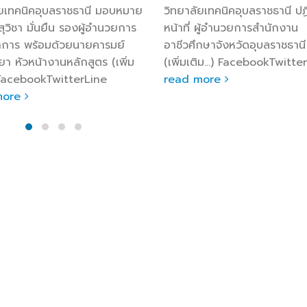
ัยเทคนิคอุบลราชธานี มอบหมาย
วิทยาลัยเทคนิคอุบลราชธานี ปฏิ
สุวิชา มั่นยืน รองผู้อำนวยการ
หน้าที่ ผู้อำนวยการสำนักงาน
ชาการ พร้อมด้วยนายคารมย์
อาชีวศึกษาจังหวัดอุบลราชธาน
ยา หัวหน้างานหลักสูตร (เพิ่ม
(เพิ่มเติม…) FacebookTwitte
 FacebookTwitterLine
read more
more