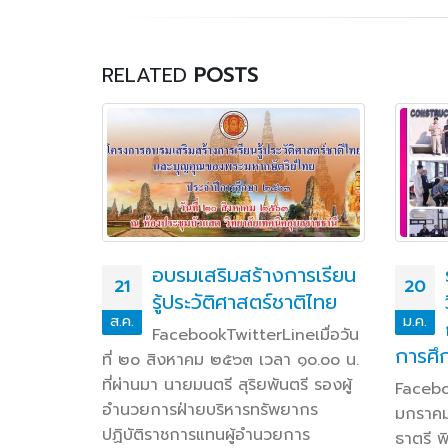
RELATED
POSTS
ปฏิบัติ
อบรมเสริมสร้างการเรียน
21
20
าพครู
รู้ประวัติศาสตร์ชาติไทย
ส.ค.
ม.ค.
นยนต์
FacebookTwitterLineเมื่อวัน
รยานยนต์
การศึ
ที่ ๒๐ สิงหาคม ๒๕๖๓ เวลา ๑๐.๐๐ น.
ที่ผ่านมา นายมนตรี สุริยพันตรี รองผู้
Facebo
อำนวยการฝ่ายบริหารทรัพยากร
มกราคม
่ ๒๔
ปฏิบัติราชการแทนผู้อำนวยการ
ธาตรี 
น. นาย