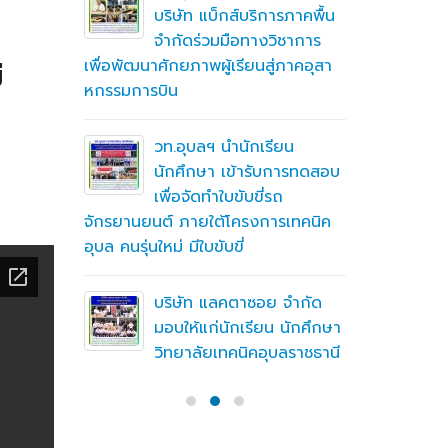
ึกษาต่อ
บริษัท แบ็กส์บริการภาคพื้น
ตา
จำกัดร่วมมือทางวิชาการ
่
เพื่อพัฒนาศักยภาพผู้เรียนสู่ภาคอุสา
สถานศึกษา
หกรรมการบิน
อาชีวศึก
ื่อสร้าง
ู่มือ
ning
วท.อุบลฯ นำนักเรียน
ารปฐมนิเทศ
(MTOE)
นักศึกษา เข้ารับการทดสอบ
ีการศึกษา
เพื่อจัดทำใบขับขี่รถ
จักรยานยนต์ ภายใต้โครงการเทคนิค
ทึกความ
อุบล คนรุ่นใหม่ มีใบขับขี่
 ร่วมกับ
ชั่น
บริษัท แลคตาซอย จำกัด
มอบให้แก่นักเรียน นักศึกษา
วิทยาลัยเทคนิคอุบลราชธานี