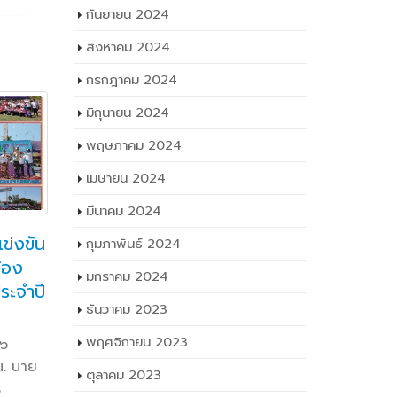
กันยายน 2024
สิงหาคม 2024
กรกฎาคม 2024
มิถุนายน 2024
พฤษภาคม 2024
เมษายน 2024
มีนาคม 2024
ข่งขัน
กิจกรรมหน้าเสาธง วันที่
กา
กุมภาพันธ์ 2024
09
29
น้อง
9 มิถุนายน 2565
ปร
มกราคม 2024
มิ.ย.
ม.ค.
ประจำปี
ปร
FacebookTwitterLineนาย
ธันวาคม 2023
๒๕๖๗
ธาตรี พิบูลมณฑา ผู้อำนวยการ
วิทยาลัยเทคนิคอุบลราชธานี ให้เกียรติ
พฤศจิกายน 2023
๑๖
FacebookT
ให้โอวาทแก่นักศึกษาระดับชั้น ปวส.๑
. นาย
มกราคม ๒
ตุลาคม 2023
เนื่องในโอกาส (เพิ่มเติม…)
ร
ธาตรี พิบ