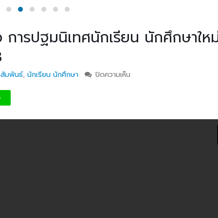
กรรมการติดตามการ
อุบลราชธานี การรับบุคคลเข้าศ
ติดตามการดำเนินงานของ
ปีการศึกษา 2563 ประเภทโคว
การปฐมนิเทศนักเรียน นักศึกษาใหม
กษาในการขับเคลื่อนการจัดการ
ึกษา ปีงบประมาณ พ.ศ. 2569
วท.อุบลฯ จัดประชุมเพ
3
ความเข้าใจ เกี่ยวกับค
Maintenance Trai
สัมพันธ์
,
นักเรียน นักศึกษา
ปิดความเห็น
บน ประกาศจากงานแนะแนว ก
Organisation Exposition 
นักเรียน นักศึกษาใหม่ ประจำป
2563
e
วท.อุบลฯ ลงนามบัน
เข้าใจร่วมมือ (MOU)
บริษัท ทีเจซี คอร์ปอเร
จำกัด เพื่อการเรียนการสอน
อาชีวศึกษา