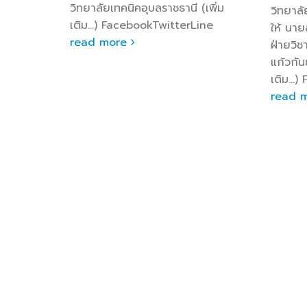
วิทยาลัยเทคนิคอุบลราชธานี (เพิ่ม
วิทยาล
การ
เติม…) FacebookTwitterLine
ให้ นาย
เพิ่ม
read more
ฝ่ายวิ
ine
แก้วกัน
เติม…)
read 