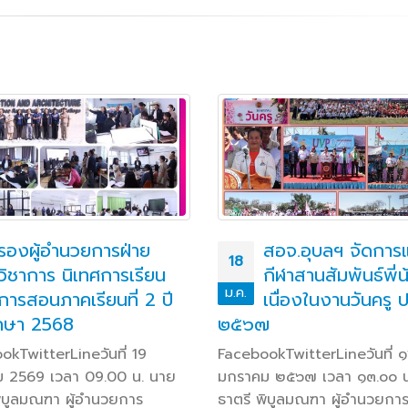
รองผู้อำนวยการฝ่าย
สอจ.อุบลฯ จัดการแ
18
วิชาการ นิเทศการเรียน
กีฬาสานสัมพันธ์พี่
ม.ค.
การสอนภาคเรียนที่ 2 ปี
เนื่องในงานวันครู 
กษา 2568
๒๕๖๗
okTwitterLineวันที่ 19
FacebookTwitterLineวันที่ 
 2569 เวลา 09.00 น. นาย
มกราคม ๒๕๖๗ เวลา ๑๓.๐๐ น
พิบูลมณฑา ผู้อำนวยการ
ธาตรี พิบูลมณฑา ผู้อำนวยกา